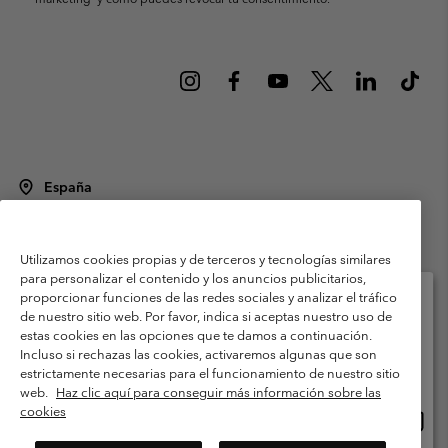
España
©
2026
Columbia Sportswear Spain S.L.U. Avenida del Doctor Arce, 14,
28002 Madrid, España. Todos los derechos reservados.
Utilizamos cookies propias y de terceros y tecnologías similares
Condiciones de uso
Terminos de Venta
Garantía
para personalizar el contenido y los anuncios publicitarios,
Política de Privacidad
proporcionar funciones de las redes sociales y analizar el tráfico
de nuestro sitio web. Por favor, indica si aceptas nuestro uso de
Términos y condiciones del programa de miembros
estas cookies en las opciones que te damos a continuación.
Selecciona tu país e idioma envío
Incluso si rechazas las cookies, activaremos algunas que son
Términos De Uso Del Contenido Generado Por Los Usuarios
Compras en línea disponibles
estrictamente necesarias para el funcionamiento de nuestro sitio
Impressum
Cookies
Public CBCR
web.
Haz clic aquí para conseguir más información sobre las
cookies
Comp
United States
en
Servicio al cliente: Lu. - Vi. de 9:00 a 13:00 y de 14:00 a 18:00