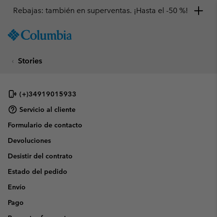
Rebajas: también en superventas. ¡Hasta el -50 %!
SKIP
Columbia
TO
Sportswear
CONTENT
Stories
SKIP
TO
MAIN
NAV
(+)34919015933
SKIP
Servicio al cliente
TO
Formulario de contacto
SEARCH
Devoluciones
Desistir del contrato
Estado del pedido
Envío
Pago