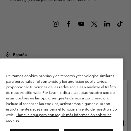
España
©
2026
Columbia Sportswear Spain S.L.U. Avenida del Doctor Arce, 14,
28002 Madrid, España. Todos los derechos reservados.
Utilizamos cookies propias y de terceros y tecnologías similares
Condiciones de uso
Terminos de Venta
Garantía
para personalizar el contenido y los anuncios publicitarios,
Política de Privacidad
proporcionar funciones de las redes sociales y analizar el tráfico
de nuestro sitio web. Por favor, indica si aceptas nuestro uso de
Términos y condiciones del programa de miembros
estas cookies en las opciones que te damos a continuación.
Selecciona tu país e idioma envío
Incluso si rechazas las cookies, activaremos algunas que son
Términos De Uso Del Contenido Generado Por Los Usuarios
Compras en línea disponibles
estrictamente necesarias para el funcionamiento de nuestro sitio
Impressum
Cookies
Public CBCR
web.
Haz clic aquí para conseguir más información sobre las
cookies
Comp
United States
en
Servicio al cliente: Lu. - Vi. de 9:00 a 13:00 y de 14:00 a 18:00