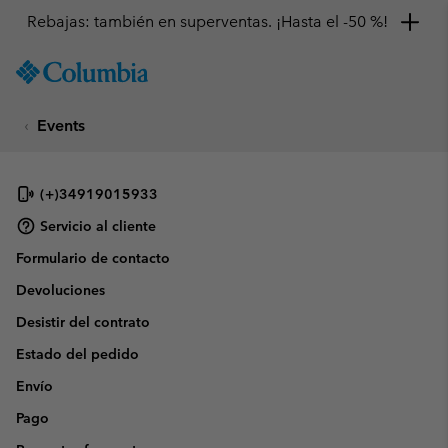
Rebajas: también en superventas. ¡Hasta el -50 %!
SKIP
Columbia
TO
Sportswear
CONTENT
Events
SKIP
TO
MAIN
NAV
(+)34919015933
SKIP
Servicio al cliente
TO
Formulario de contacto
SEARCH
Devoluciones
Desistir del contrato
Estado del pedido
Envío
Pago