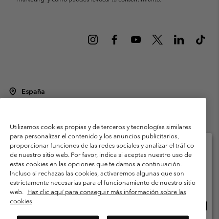
España
©
2026
Columbia Sportswear Spain S.L.U. Avenida del Doctor Arce, 14,
28002 Madrid, España. Todos los derechos reservados.
Utilizamos cookies propias y de terceros y tecnologías similares
Condiciones de uso
Terminos de Venta
Garantía
para personalizar el contenido y los anuncios publicitarios,
Política de Privacidad
proporcionar funciones de las redes sociales y analizar el tráfico
de nuestro sitio web. Por favor, indica si aceptas nuestro uso de
Términos y condiciones del programa de miembros
estas cookies en las opciones que te damos a continuación.
Selecciona tu país e idioma envío
Incluso si rechazas las cookies, activaremos algunas que son
Términos De Uso Del Contenido Generado Por Los Usuarios
Compras en línea disponibles
estrictamente necesarias para el funcionamiento de nuestro sitio
Impressum
Cookies
Public CBCR
web.
Haz clic aquí para conseguir más información sobre las
cookies
Comp
United States
en
Servicio al cliente: Lu. - Vi. de 9:00 a 13:00 y de 14:00 a 18:00