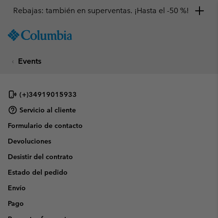
Rebajas: también en superventas. ¡Hasta el -50 %!
SKIP
Columbia
TO
Sportswear
CONTENT
Events
SKIP
TO
MAIN
NAV
(+)34919015933
SKIP
Servicio al cliente
TO
Formulario de contacto
SEARCH
Devoluciones
Desistir del contrato
Estado del pedido
Envío
Pago