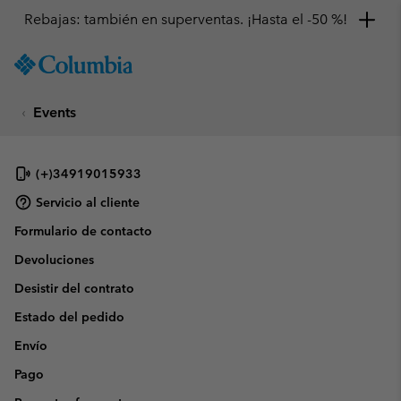
Rebajas: también en superventas. ¡Hasta el -50 %!
SKIP
Columbia
TO
Sportswear
CONTENT
Events
SKIP
TO
MAIN
NAV
(+)34919015933
SKIP
Servicio al cliente
TO
Formulario de contacto
SEARCH
Devoluciones
Desistir del contrato
Estado del pedido
Envío
Pago