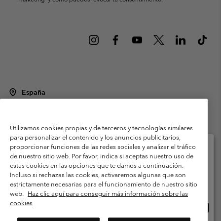
España
©
2026
Columbia Sportswear Spain S.L.U. Avenida del Doctor Arce, 14,
28002 Madrid, España. Todos los derechos reservados.
Utilizamos cookies propias y de terceros y tecnologías similares
Condiciones de uso
Terminos de Venta
Garantía
para personalizar el contenido y los anuncios publicitarios,
Política de Privacidad
proporcionar funciones de las redes sociales y analizar el tráfico
de nuestro sitio web. Por favor, indica si aceptas nuestro uso de
Términos y condiciones del programa de miembros
estas cookies en las opciones que te damos a continuación.
Selecciona tu país e idioma envío
Incluso si rechazas las cookies, activaremos algunas que son
Términos De Uso Del Contenido Generado Por Los Usuarios
Compras en línea disponibles
estrictamente necesarias para el funcionamiento de nuestro sitio
Impressum
Cookies
Public CBCR
web.
Haz clic aquí para conseguir más información sobre las
cookies
Comp
United States
en
Servicio al cliente: Lu. - Vi. de 9:00 a 13:00 y de 14:00 a 18:00