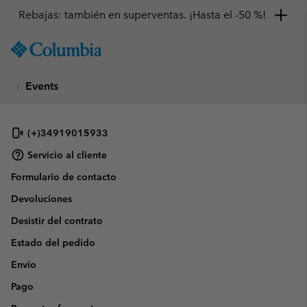
Rebajas: también en superventas. ¡Hasta el -50 %!
SKIP
Columbia
TO
Sportswear
CONTENT
Events
SKIP
TO
MAIN
NAV
(+)34919015933
SKIP
Servicio al cliente
TO
Formulario de contacto
SEARCH
Devoluciones
Desistir del contrato
Estado del pedido
Envío
Pago