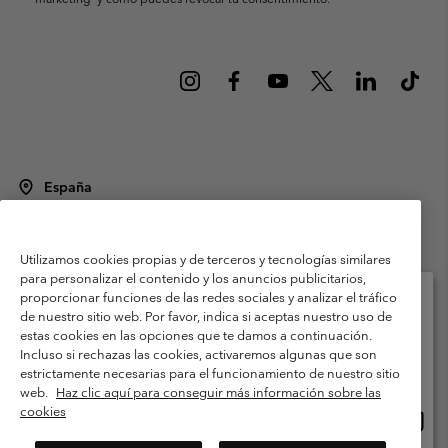
España
©
2026
Columbia Sportswear Spain S.L.U. Avenida del Doctor Arce, 14,
28002 Madrid, España. Todos los derechos reservados.
Utilizamos cookies propias y de terceros y tecnologías similares
Condiciones de uso
Terminos de Venta
Garantía
para personalizar el contenido y los anuncios publicitarios,
Política de Privacidad
proporcionar funciones de las redes sociales y analizar el tráfico
de nuestro sitio web. Por favor, indica si aceptas nuestro uso de
Términos y condiciones del programa de miembros
estas cookies en las opciones que te damos a continuación.
Selecciona tu país e idioma envío
Incluso si rechazas las cookies, activaremos algunas que son
Términos De Uso Del Contenido Generado Por Los Usuarios
Compras en línea disponibles
estrictamente necesarias para el funcionamiento de nuestro sitio
Impressum
Cookies
Public CBCR
web.
Haz clic aquí para conseguir más información sobre las
cookies
Comp
United States
en
Servicio al cliente: Lu. - Vi. de 9:00 a 13:00 y de 14:00 a 18:00