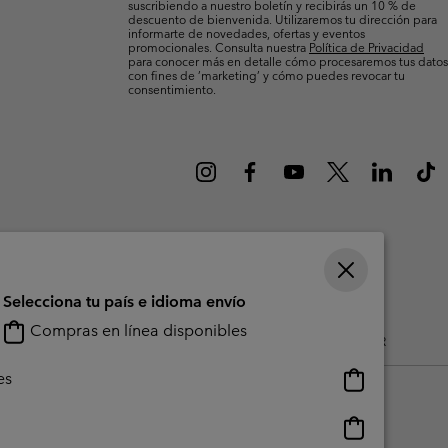
suscribiendo a nuestro boletín y recibirás un 10 % de
Invierno & de Esquí
Invierno & de Esquí
Guía De Artícolos Impermeables
Guía De Artícolos Impermeables
descuento de bienvenida. Utilizaremos tu dirección para
informarte de novedades, ofertas y eventos
promocionales. Consulta nuestra
Política de Privacidad
para conocer más en detalle cómo procesaremos tus datos
as grandes
 para mujer
con fines de ’marketing’ y cómo puedes revocar tu
consentimiento.
s para hombre
Selecciona tu país e idioma envío
Compras en línea disponibles
do Generado Por Los Usuarios
Impressum
Cookies
Public CBCR
Compras
es
en
línea
Compras
disponibles
en