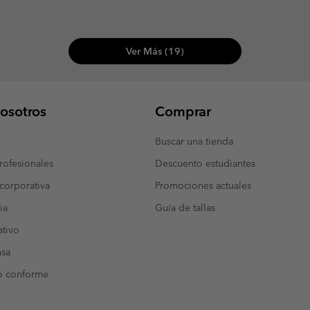
Ver Más (19)
osotros
Comprar
Buscar una tienda
ofesionales
Descuento estudiantes
corporativa
Promociones actuales
ia
Guía de tallas
tivo
nsa
o conforme