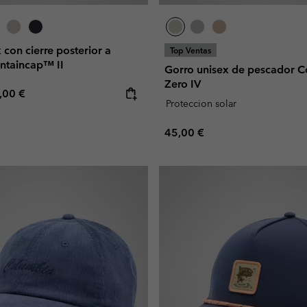
 con cierre posterior a
Top Ventas
ntaincap™ II
Gorro unisex de pescador 
Zero IV
e price:
ximum price:
,00 €
Proteccion solar
Regular price:
45,00 €