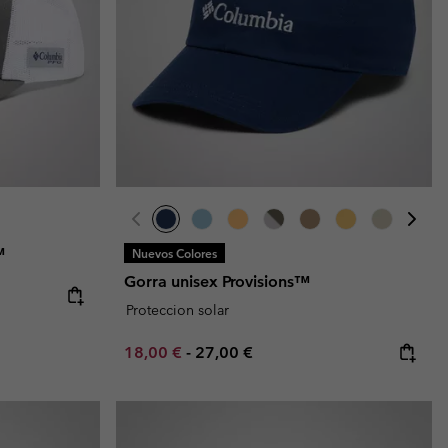
™
Nuevos Colores
Gorra unisex Provisions™
Proteccion solar
Minimum sale price:
Maximum price:
18,00 €
-
27,00 €