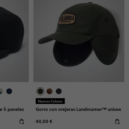
Nuevos Colores
e 5 paneles
Gorro con orejeras Landroamer™ unisex
Regular price:
40,00 €