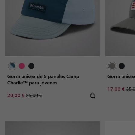
Gorra unisex de 5 paneles Camp
Gorra unise
Charlie™ para jóvenes
Sale price:
Regu
17,00 €
35,
Sale price:
Regular price:
20,00 €
25,00 €