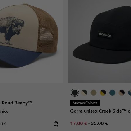
ex Road Ready™
Nuevos Colores
Gorra unisex Creek Side™ d
nico
Minimum sale price:
Maximum price:
lar price:
17,00 €
-
35,00 €
00 €