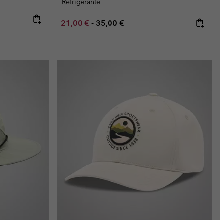
Refrigerante
Minimum sale price:
Maximum price:
21,00 €
-
35,00 €