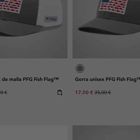
x de malla PFG Fish Flag™
Gorra unisex PFG Fish Flag
lar price:
Sale price:
Regular price:
00 €
17,00 €
35,00 €