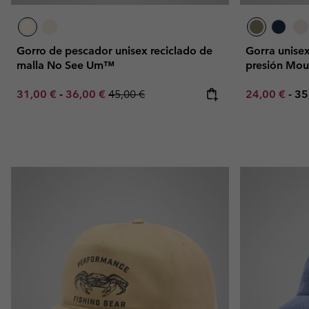
Gorro de pescador unisex reciclado de
Gorra unisex
malla No See Um™
presión Mou
Minimum sale price:
Maximum sale price:
Regular price:
Minimum sal
Ma
31,00 €
-
36,00 €
45,00 €
24,00 €
-
35