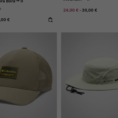
ra Bora™ II
o
Minimum sale price:
Maximum price:
24,00 €
-
30,00 €
e price:
ximum price:
,00 €