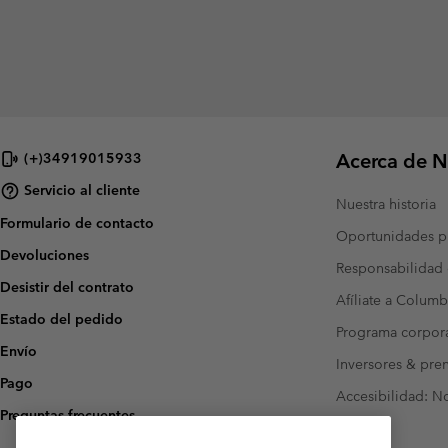
Acerca de N
(+)34919015933
Servicio al cliente
Nuestra historia
Formulario de contacto
Oportunidades pr
Devoluciones
Responsabilidad 
Desistir del contrato
Afíliate a Columb
Estado del pedido
Programa corpora
Envío
Inversores & pre
Pago
Accesibilidad: N
Preguntas frecuentes