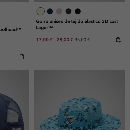
Gorra unisex de tejido elástico 3D Lost
Lager™
Coolhead™
Minimum sale price:
Maximum sale price:
Regular price:
17,00 €
-
28,00 €
35,00 €