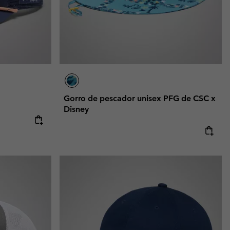
Gorro de pescador unisex PFG de CSC x
Disney
e:
ice: