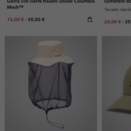
Gorra con cierre trasero unisex Columbia
Sombrero Bo
Mesh™
Secado rápid
Minimum sale price:
Maximum price:
15,00 €
-
30,00 €
Minimum sal
Ma
24,00 €
-
35