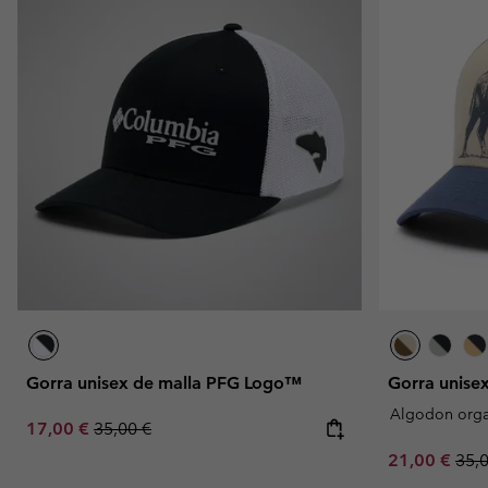
Gorra unisex de malla PFG Logo™
Gorra unis
Algodon orga
Sale price:
Regular price:
17,00 €
35,00 €
Sale price:
Regu
21,00 €
35,