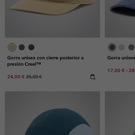
Gorra unisex con cierre posterior a
Gorra unise
presión Creel™
Minimum sal
Ma
17,00 €
-
28
Sale price:
Regular price:
24,00 €
35,00 €