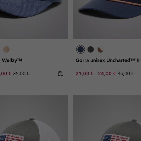
x Wellzy™
Gorra unisex Uncharted™ II
e price:
ximum sale price:
Regular price:
Minimum sale price:
Maximum sale pric
Regular pr
,00 €
35,00 €
21,00 €
-
24,00 €
35,00 €