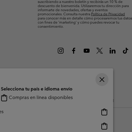
suscribiendo a nuestro boletín y recibirás un 10 % de
Invierno & de Esquí
Invierno & de Esquí
Guía De Artícolos Impermeables
Guía De Artícolos Impermeables
descuento de bienvenida. Utilizaremos tu dirección para
informarte de novedades, ofertas y eventos
promocionales. Consulta nuestra
Política de Privacidad
para conocer más en detalle cómo procesaremos tus datos
as grandes
 para mujer
con fines de ’marketing’ y cómo puedes revocar tu
consentimiento.
s para hombre
Selecciona tu país e idioma envío
Compras en línea disponibles
do Generado Por Los Usuarios
Impressum
Cookies
Public CBCR
Compras
es
en
línea
Compras
disponibles
en