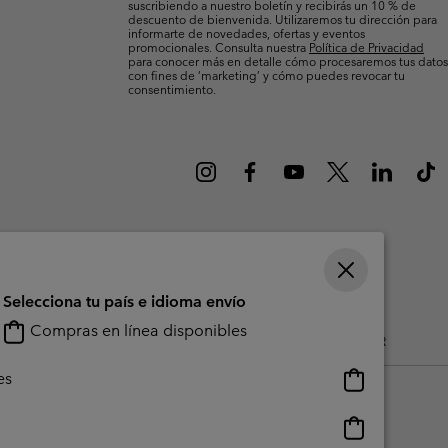
suscribiendo a nuestro boletín y recibirás un 10 % de
Invierno & de Esquí
Invierno & de Esquí
Guía De Artícolos Impermeables
Guía De Artícolos Impermeables
descuento de bienvenida. Utilizaremos tu dirección para
informarte de novedades, ofertas y eventos
promocionales. Consulta nuestra
Política de Privacidad
para conocer más en detalle cómo procesaremos tus datos
as grandes
 para mujer
con fines de ’marketing’ y cómo puedes revocar tu
consentimiento.
s para hombre
Selecciona tu país e idioma envío
Compras en línea disponibles
do Generado Por Los Usuarios
Impressum
Cookies
Public CBCR
Compras
es
en
línea
Compras
disponibles
en