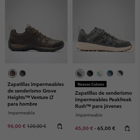
Zapatillas impermeables
Nuevos Colores
de senderismo Grove
Zapatillas de senderismo
Heights™ Venture LT
impermeables Peakfreak
para hombre
Rush™ para jóvenes
Impermeable
Impermeable
Sale price:
Regular price:
96,00 €
120,00 €
Minimum sale price:
Maximum price:
45,00 €
-
65,00 €