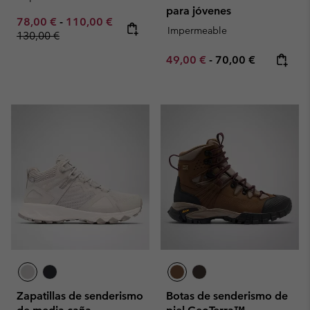
para jóvenes
Minimum sale price:
Maximum sale price:
Regular price:
78,00 €
-
110,00 €
Impermeable
130,00 €
Minimum sale price:
Maximum price:
49,00 €
-
70,00 €
Zapatillas de senderismo
Botas de senderismo de