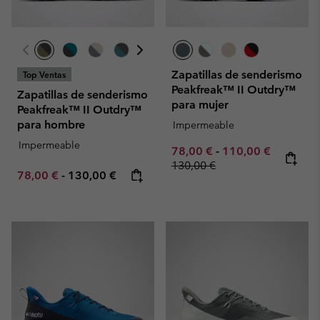
Zapatillas de senderismo
Top Ventas
Peakfreak™ II Outdry™
Zapatillas de senderismo
para mujer
Peakfreak™ II Outdry™
para hombre
Impermeable
Impermeable
Minimum sale price:
Maximum sale pric
Regular p
78,00 €
-
110,00 €
130,00 €
Minimum sale price:
Maximum price:
78,00 €
-
130,00 €