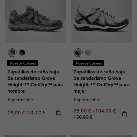
Nuevos Colores
Nuevos Colores
Zapatillas de caña baja
Zapatillas de caña baja
de senderismo Grove
de senderismo Grove
Heights™ OutDry™ para
Heights™ OutDry™ para
hombre
mujer
Impermeable
Impermeable
Minimum sale price:
Maximum sale pric
Regular p
78,00 €
-
104,00 €
Sale price:
Regular price:
78,00 €
130,00 €
130,00 €