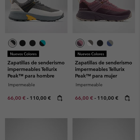
Nuevos Colores
Nuevos Colores
Zapatillas de senderismo
Zapatillas de senderismo
impermeables Tellurix
impermeables Tellurix
Peak™ para hombre
Peak™ para mujer
Impermeable
Impermeable
Minimum sale price:
Maximum price:
Minimum sale price:
Maximum price:
66,00 €
-
110,00 €
66,00 €
-
110,00 €