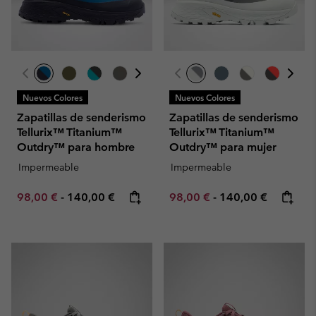
Nuevos Colores
Nuevos Colores
Zapatillas de senderismo
Zapatillas de senderismo
Tellurix™ Titanium™
Tellurix™ Titanium™
Outdry™ para hombre
Outdry™ para mujer
Impermeable
Impermeable
Minimum sale price:
Maximum price:
Minimum sale price:
Maximum price:
98,00 €
-
140,00 €
98,00 €
-
140,00 €