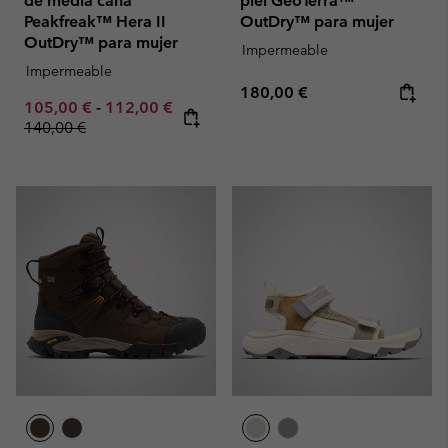
de media caña
piel GeoTerra™
Peakfreak™ Hera II
OutDry™ para mujer
OutDry™ para mujer
Impermeable
Impermeable
Regular price:
180,00 €
Minimum sale price:
Maximum sale price:
105,00 €
-
112,00 €
Regular price:
140,00 €