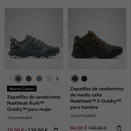
Zapatillas de senderismo
Nuevos Colores
de media caña
Zapatillas de senderismo
Peakfreak™ II Outdry™
Peakfreak Rush™
para hombre
Outdry™ para mujer
Impermeable
Impermeable
Sale price:
Regular price:
84,00 €
140,00 €
Minimum sale price:
Maximum price:
78,00 €
-
130,00 €