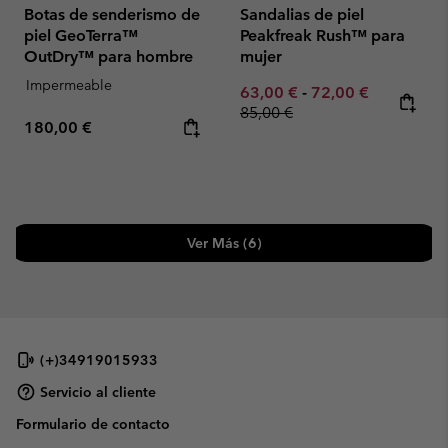
Botas de senderismo de
Sandalias de piel
piel GeoTerra™
Peakfreak Rush™ para
OutDry™ para hombre
mujer
Impermeable
Minimum sale price:
Maximum sale pric
Regular pr
63,00 €
-
72,00 €
85,00 €
Regular price:
180,00 €
Ver Más (6)
(+)34919015933
Servicio al cliente
Formulario de contacto