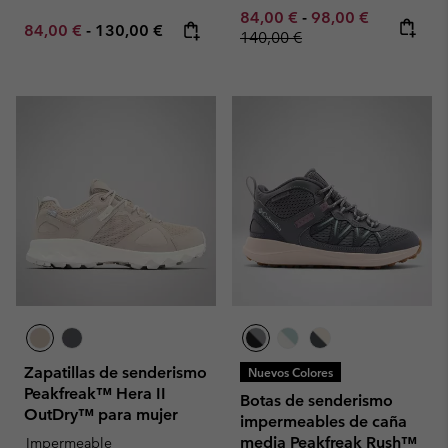
Minimum sale price:
Maximum sale pric
Regular pr
84,00 €
-
98,00 €
Minimum sale price:
Maximum price:
84,00 €
-
130,00 €
140,00 €
Zapatillas de senderismo
Nuevos Colores
Peakfreak™ Hera II
Botas de senderismo
OutDry™ para mujer
impermeables de caña
media Peakfreak Rush™
Impermeable