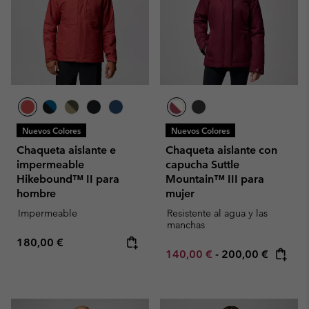
Nuevos Colores
Nuevos Colores
Chaqueta aislante e
Chaqueta aislante con
impermeable
capucha Suttle
Hikebound™ II para
Mountain™ III para
hombre
mujer
Impermeable
Resistente al agua y las
manchas
Regular price:
180,00 €
Minimum sale price:
Maximum price:
140,00 €
-
200,00 €