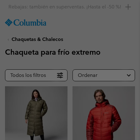
Consigue un 10 % de descuento
SKIP
Columbia
TO
Sportswear
CONTENT
Chaquetas & Chalecos
SKIP
TO
Chaqueta para frío extremo
MAIN
NAV
SKIP
Todos los filtros
Ordenar
TO
SEARCH