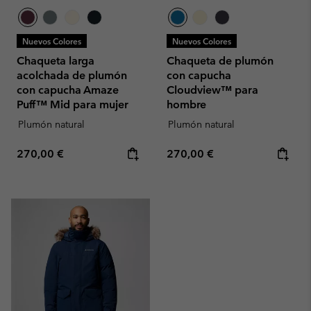
Nuevos Colores
Nuevos Colores
Chaqueta larga
Chaqueta de plumón
acolchada de plumón
con capucha
con capucha Amaze
Cloudview™ para
Puff™ Mid para mujer
hombre
Plumón natural
Plumón natural
Regular price:
Regular price:
270,00 €
270,00 €