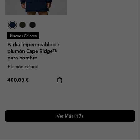
Nuevos Colores
Parka impermeable de
plumón Cape Ridge™
para hombre
Plumón natural
Regular price:
400,00 €
Ver Más (17)