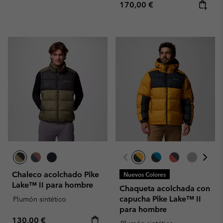
Regular price:
170,00 €
Chaleco acolchado Pike
Nuevos Colores
Lake™ II para hombre
Chaqueta acolchada con
capucha Pike Lake™ II
Plumón sintético
para hombre
Regular price:
130,00 €