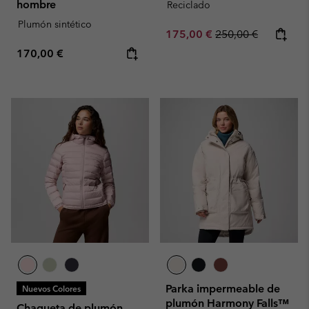
hombre
Reciclado
Plumón sintético
Sale price:
Regular price:
175,00 €
250,00 €
Regular price:
170,00 €
Parka impermeable de
Nuevos Colores
plumón Harmony Falls™
Chaqueta de plumón