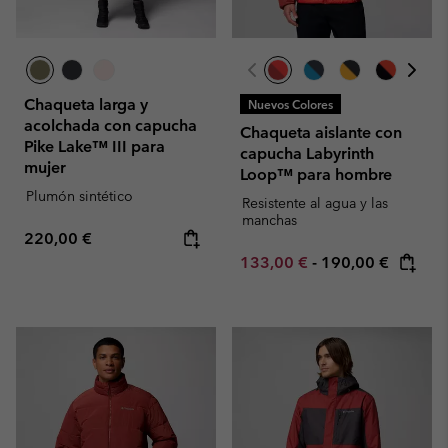
Chaqueta larga y
Nuevos Colores
acolchada con capucha
Chaqueta aislante con
Pike Lake™ III para
capucha Labyrinth
mujer
Loop™ para hombre
Plumón sintético
Resistente al agua y las
manchas
Regular price:
220,00 €
Minimum sale price:
Maximum price:
133,00 €
-
190,00 €