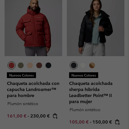
Nuevos Colores
Nuevos Colores
Chaqueta acolchada con
Chaqueta acolchada
capucha Landroamer™
sherpa híbrida
para hombre
Leadbetter Point™ II
para mujer
Plumón sintético
Plumón sintético
Minimum sale price:
Maximum price:
161,00 €
-
230,00 €
Minimum sale price:
Maximum price:
105,00 €
-
150,00 €