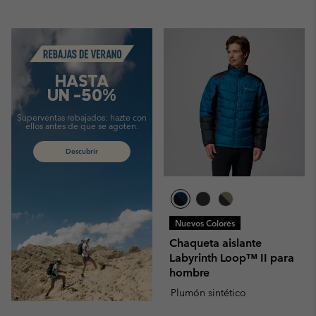
Summer Sale
HASTA
UN -50%
Superventas rebajados:
hazte con
ellos antes de que se agoten.
Descubrir
Nuevos Colores
Chaqueta aislante
Labyrinth Loop™ II para
hombre
Plumón sintético