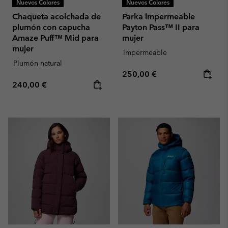
Nuevos Colores
Nuevos Colores
Chaqueta acolchada de
Parka impermeable
plumón con capucha
Payton Pass™ II para
Amaze Puff™ Mid para
mujer
mujer
Impermeable
Plumón natural
Regular price:
250,00 €
Regular price:
240,00 €