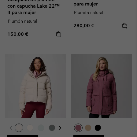
para mujer
con capucha Lake 22™
II para mujer
Plumón natural
Plumón natural
Regular price:
280,00 €
Regular price:
150,00 €