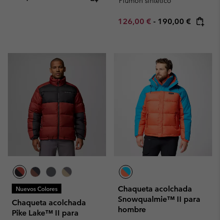
Plumón sintético
Minimum sale price:
Maximum price:
126,00 €
-
190,00 €
Chaqueta acolchada
Nuevos Colores
Snowqualmie™ II para
Chaqueta acolchada
hombre
Pike Lake™ II para