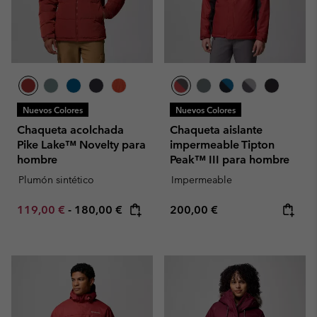
Nuevos Colores
Nuevos Colores
Chaqueta acolchada
Chaqueta aislante
Pike Lake™ Novelty para
impermeable Tipton
hombre
Peak™ III para hombre
Plumón sintético
Impermeable
Minimum sale price:
Maximum price:
Regular price:
119,00 €
-
180,00 €
200,00 €