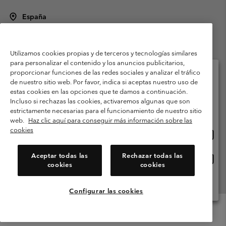
España
©
2026
Columbia Sportswear Spain S.L.U. Avenida del Doctor Arce, 14,
28002 Madrid, España. Todos los derechos reservados.
Utilizamos cookies propias y de terceros y tecnologías similares
Condiciones de uso
Terminos de Venta
Garantía
para personalizar el contenido y los anuncios publicitarios,
Política de Privacidad
proporcionar funciones de las redes sociales y analizar el tráfico
de nuestro sitio web. Por favor, indica si aceptas nuestro uso de
Términos y condiciones del programa de miembros
estas cookies en las opciones que te damos a continuación.
Selecciona tu país e idioma envío
Incluso si rechazas las cookies, activaremos algunas que son
Términos De Uso Del Contenido Generado Por Los Usuarios
Compras en línea disponibles
estrictamente necesarias para el funcionamiento de nuestro sitio
Impressum
Cookies
Public CBCR
web.
Haz clic aquí para conseguir más información sobre las
cookies
Comp
United States
en
Servicio al cliente: Lu. - Vi. de 9:00 a 13:00 y de 14:00 a 18:00
(+)34919015933
línea
Aceptar todas las
Rechazar todas las
Comp
España
dispon
cookies
cookies
en
línea
Ver Todos Los Países
dispon
Configurar las cookies
Menu
Buscar
Iniciar
Mini