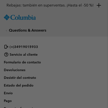
Rebajas: también en superventas. ¡Hasta el -50 %!
SKIP
Columbia
TO
Sportswear
CONTENT
Questions & Answers
SKIP
TO
MAIN
NAV
(+)34919015933
SKIP
Servicio al cliente
TO
Formulario de contacto
SEARCH
Devoluciones
Desistir del contrato
Estado del pedido
Envío
Pago