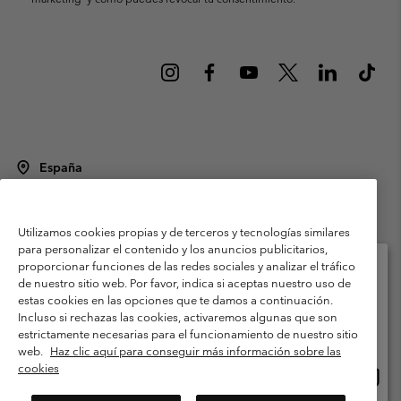
España
©
2026
Columbia Sportswear Spain S.L.U. Avenida del Doctor Arce, 14,
28002 Madrid, España. Todos los derechos reservados.
Utilizamos cookies propias y de terceros y tecnologías similares
Condiciones de uso
Terminos de Venta
Garantía
para personalizar el contenido y los anuncios publicitarios,
Política de Privacidad
proporcionar funciones de las redes sociales y analizar el tráfico
de nuestro sitio web. Por favor, indica si aceptas nuestro uso de
Términos y condiciones del programa de miembros
estas cookies en las opciones que te damos a continuación.
Selecciona tu país e idioma envío
Incluso si rechazas las cookies, activaremos algunas que son
Términos De Uso Del Contenido Generado Por Los Usuarios
Compras en línea disponibles
estrictamente necesarias para el funcionamiento de nuestro sitio
Impressum
Cookies
Public CBCR
web.
Haz clic aquí para conseguir más información sobre las
cookies
Comp
United States
en
Servicio al cliente: Lu. - Vi. de 9:00 a 13:00 y de 14:00 a 18:00