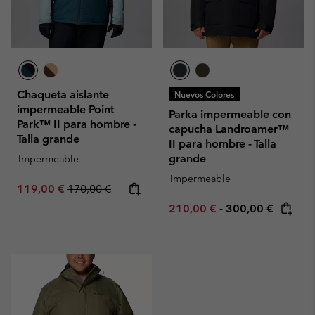
Chaqueta aislante
Nuevos Colores
impermeable Point
Parka impermeable con
Park™ II para hombre -
capucha Landroamer™
Talla grande
II para hombre - Talla
grande
Impermeable
Impermeable
Sale price:
Regular price:
119,00 €
170,00 €
Minimum sale price:
Maximum price:
210,00 €
-
300,00 €