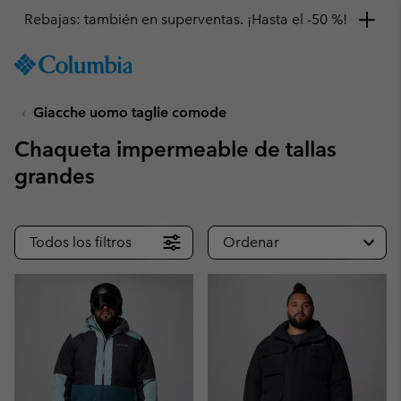
Rebajas: también en superventas. ¡Hasta el -50 %!
SKIP
Columbia
TO
Sportswear
CONTENT
Giacche uomo taglie comode
SKIP
TO
Chaqueta impermeable de tallas
MAIN
NAV
grandes
SKIP
TO
SEARCH
Todos los filtros
Ordenar