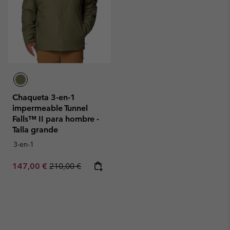
Chaqueta 3-en-1
impermeable Tunnel
Falls™ II para hombre -
Talla grande
3-en-1
Sale price:
Regular price:
147,00 €
210,00 €