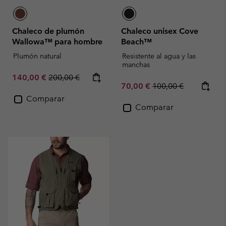
Chaleco de plumón
Chaleco unisex Cove
Wallowa™ para hombre
Beach™
Plumón natural
Resistente al agua y las
manchas
Sale price:
Regular price:
140,00 €
200,00 €
Sale price:
Regular price:
70,00 €
100,00 €
Comparar
Comparar