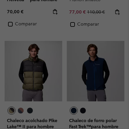
Regular price:
70,00 €
Sale price:
Regular price:
77,00 €
110,00 €
Comparar
Comparar
Chaleco acolchado Pike
Chaleco de forro polar
Lake™ II para hombre
Fast Trek™para hombre