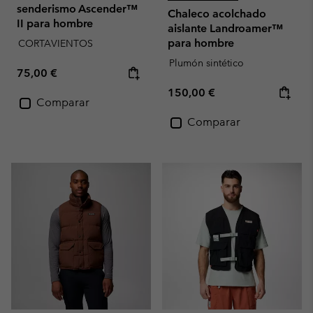
senderismo Ascender™
Chaleco acolchado
II para hombre
aislante Landroamer™
para hombre
CORTAVIENTOS
Plumón sintético
Regular price:
75,00 €
Regular price:
150,00 €
Comparar
Comparar