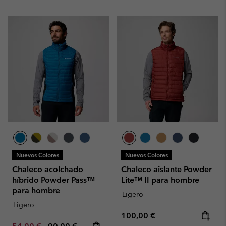
Nuevos Colores
Nuevos Colores
Chaleco acolchado
Chaleco aislante Powder
híbrido Powder Pass™
Lite™ II para hombre
para hombre
Ligero
Ligero
Regular price:
100,00 €
Minimum sale price:
Maximum price: