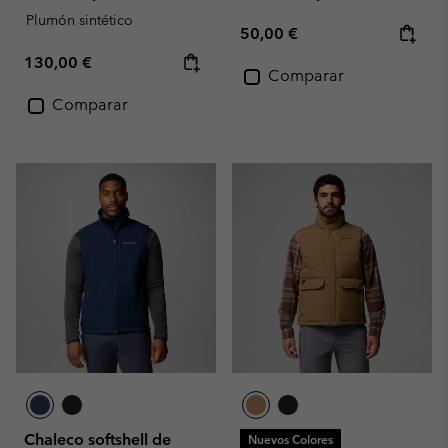
Plumón sintético
Regular price:
50,00 €
Regular price:
130,00 €
Comparar
Comparar
Chaleco softshell de
Nuevos Colores