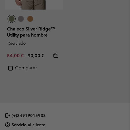
Chaleco Silver Ridge™
Utility para hombre
Reciclado
Minimum sale price:
Maximum price:
54,00 €
-
90,00 €
Comparar
(+)34919015933
Servicio al cliente