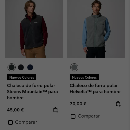
Nuevos Colores
Nuevos Colores
Chaleco de forro polar
Chaleco de forro polar
Steens Mountain™ para
Helvetia™ para hombre
hombre
Regular price:
70,00 €
Regular price:
45,00 €
Comparar
Comparar