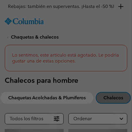
Rebajas: también en superventas. ¡Hasta el -50 %!
SKIP
Columbia
TO
Sportswear
CONTENT
Chaquetas & chalecos
SKIP
TO
MAIN
NAV
Lo sentimos, este artículo está agotado. Le podria
gustar una de estas opciones.
SKIP
TO
SEARCH
Chalecos para hombre
Chaquetas Acolchadas & Plumíferos
Chalecos
Todos los filtros
Ordenar