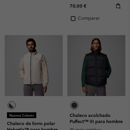
Regular price:
70,00 €
Comparar
Chaleco acolchado
Nuevos Colores
Puffect™ III para hombre
Chaleco de forro polar
Helvetia™ para hombre
Plumón sintético