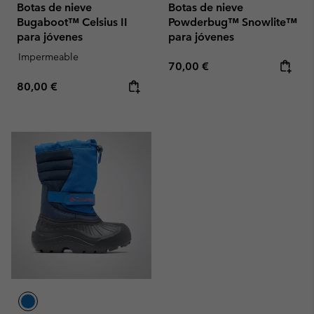
Botas de nieve
Botas de nieve
Bugaboot™ Celsius II
Powderbug™ Snowlite™
para jóvenes
para jóvenes
Impermeable
Regular price:
70,00 €
Regular price:
80,00 €