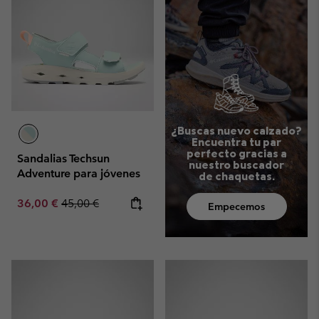
¿Buscas nuevo calzado?
Encuentra tu par
perfecto gracias a
Sandalias Techsun
nuestro buscador
Adventure para jóvenes
de chaquetas.
Sale price:
Regular price:
36,00 €
45,00 €
Empecemos