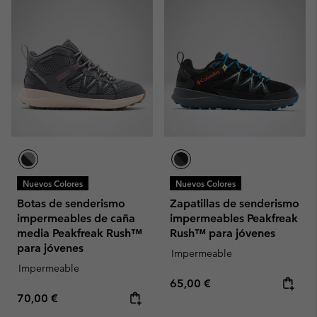
Nuevos Colores
Nuevos Colores
Botas de senderismo
Zapatillas de senderismo
impermeables de caña
impermeables Peakfreak
media Peakfreak Rush™
Rush™ para jóvenes
para jóvenes
Impermeable
Impermeable
Regular price:
65,00 €
Regular price:
70,00 €