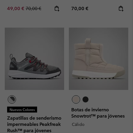
Sale price:
Regular price:
Regular price:
49,00 €
70,00 €
70,00 €
Botas de invierno
Nuevos Colores
Snowtrot™ para jóvenes
Zapatillas de senderismo
impermeables Peakfreak
Cálido
Rush™ para jóvenes