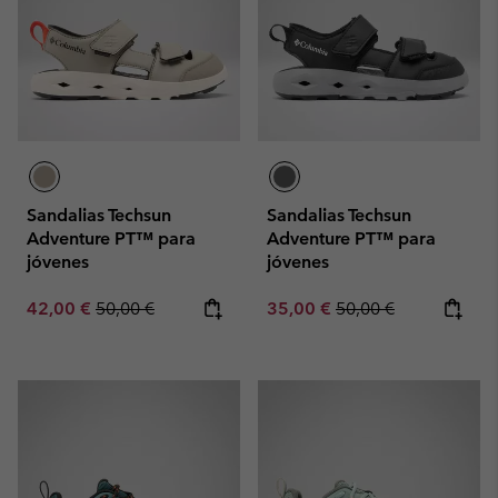
Sandalias Techsun
Sandalias Techsun
Adventure PT™ para
Adventure PT™ para
jóvenes
jóvenes
Sale price:
Regular price:
Sale price:
Regular price:
42,00 €
50,00 €
35,00 €
50,00 €