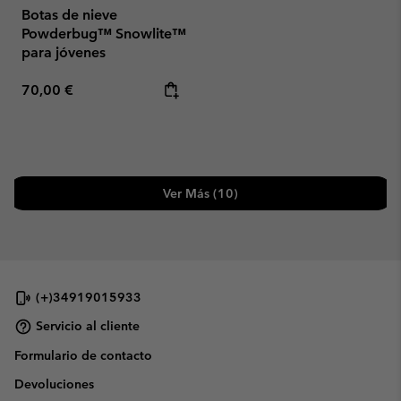
Botas de nieve
Powderbug™ Snowlite™
para jóvenes
Regular price:
70,00 €
Ver Más (10)
(+)34919015933
Servicio al cliente
Formulario de contacto
Devoluciones