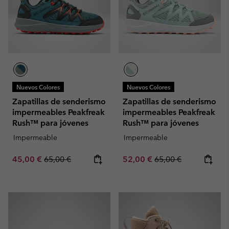
Nuevos Colores
Nuevos Colores
Zapatillas de senderismo
Zapatillas de senderismo
impermeables Peakfreak
impermeables Peakfreak
Rush™ para jóvenes
Rush™ para jóvenes
Impermeable
Impermeable
Sale price:
Regular price:
Sale price:
Regular price:
45,00 €
65,00 €
52,00 €
65,00 €