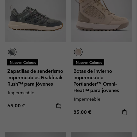
Nuevos Colores
Nuevos Colores
Zapatillas de senderismo
Botas de invierno
impermeables Peakfreak
impermeable
Rush™ para jóvenes
Portlander™ Omni-
Heat™ para jóvenes
Impermeable
Impermeable
Regular price:
65,00 €
Regular price:
85,00 €