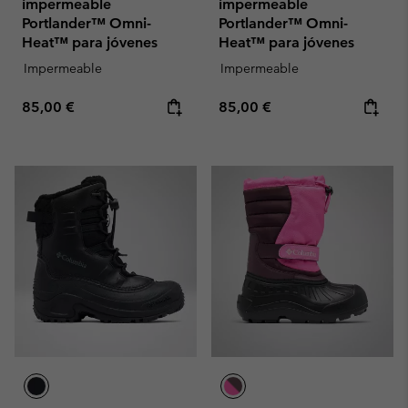
impermeable
impermeable
Portlander™ Omni-
Portlander™ Omni-
Heat™ para jóvenes
Heat™ para jóvenes
Impermeable
Impermeable
Regular price:
Regular price:
85,00 €
85,00 €