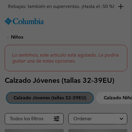
Consigue un 10 % de descuento
SKIP
Columbia
TO
Sportswear
CONTENT
Niños
SKIP
TO
MAIN
NAV
Lo sentimos, este artículo está agotado. Le podria
gustar una de estas opciones.
SKIP
TO
SEARCH
Calzado Jóvenes (tallas 32-39EU)
Calzado Jóvenes (tallas 32-39EU)
Calzado Niño
Todos los filtros
Ordenar