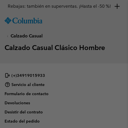
Rebajas: también en superventas. ¡Hasta el -50 %!
SKIP
Columbia
TO
Sportswear
CONTENT
Calzado Casual
SKIP
TO
Calzado Casual Clásico Hombre
MAIN
NAV
SKIP
TO
SEARCH
(+)34919015933
Servicio al cliente
Formulario de contacto
Devoluciones
Desistir del contrato
Estado del pedido