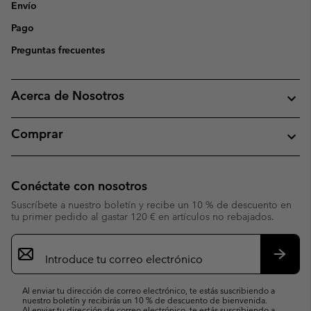
Envío
Pago
Preguntas frecuentes
Acerca de Nosotros
Comprar
Conéctate con nosotros
Suscríbete a nuestro boletín y recibe un 10 % de descuento en
tu primer pedido al gastar 120 € en artículos no rebajados.
Suscripción
de
correo
Suscri
electrónico
Al enviar tu dirección de correo electrónico, te estás suscribiendo a
nuestro boletín y recibirás un 10 % de descuento de bienvenida.
Al enviar tu dirección de correo electrónico, te estás suscribiendo a