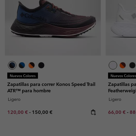
Omni-MAX™
Amaze™
Forros Polares
Forros Polares
Omni-MAX™
Forros Polares Técni
Forros Polares Técni
Forros Polares Sherp
Forros Polares Sherp
Forros Polares Casua
Forros Polares Casua
Chalecos Polares
Chalecos Polares
Nuevos Colores
Nuevos Colore
Zapatillas para correr Konos Speed Trail
Zapatillas 
ATR™ para hombre
Featherwei
Ligero
Ligero
Minimum sale price:
Maximum price:
Minimum sal
Ma
120,00 €
-
150,00 €
66,00 €
-
88