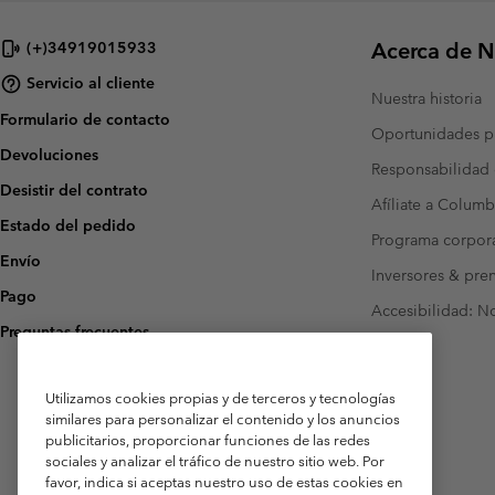
Acerca de N
(+)34919015933
Servicio al cliente
Nuestra historia
Formulario de contacto
Oportunidades pr
Devoluciones
Responsabilidad 
Desistir del contrato
Afíliate a Columb
Estado del pedido
Programa corpora
Envío
Inversores & pre
Pago
Accesibilidad: N
Preguntas frecuentes
Utilizamos cookies propias y de terceros y tecnologías
similares para personalizar el contenido y los anuncios
publicitarios, proporcionar funciones de las redes
sociales y analizar el tráfico de nuestro sitio web. Por
favor, indica si aceptas nuestro uso de estas cookies en