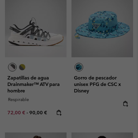
Zapatillas de agua
Gorro de pescador
Drainmaker™ ATV para
unisex PFG de CSC x
hombre
Disney
Respirable
Minimum sale price:
Maximum price:
72,00 €
-
90,00 €