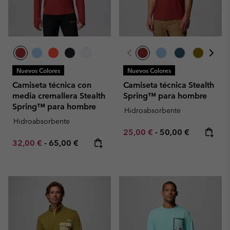
Nuevos Colores
Nuevos Colores
Camiseta técnica con
Camiseta técnica Stealth
media cremallera Stealth
Spring™ para hombre
Spring™ para hombre
Hidroabsorbente
Hidroabsorbente
Minimum sale price:
Maximum price:
25,00 €
-
50,00 €
Minimum sale price:
Maximum price:
32,00 €
-
65,00 €