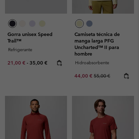
Gorra unisex Speed
Camiseta técnica de
Trail™
manga larga PFG
Uncharted™ II para
Refrigerante
hombre
Minimum sale price:
Maximum price:
21,00 €
-
35,00 €
Hidroabsorbente
Sale price:
Regular price:
44,00 €
55,00 €