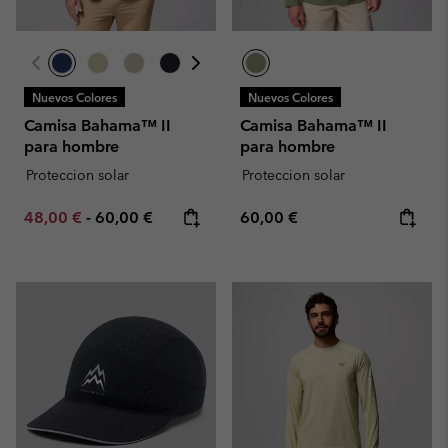
Nuevos Colores
Nuevos Colores
Camisa Bahama™ II
Camisa Bahama™ II
para hombre
para hombre
Proteccion solar
Proteccion solar
Minimum sale price:
Maximum price:
Regular price:
48,00 €
-
60,00 €
60,00 €