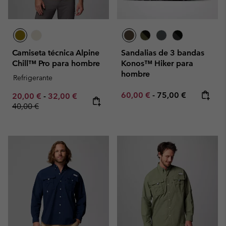
Camiseta técnica Alpine
Sandalias de 3 bandas
Chill™ Pro para hombre
Konos™ Hiker para
hombre
Refrigerante
Minimum sale price:
Maximum price:
60,00 €
-
75,00 €
Minimum sale price:
Maximum sale price:
Regular price:
20,00 €
-
32,00 €
40,00 €