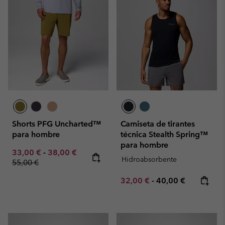
Shorts PFG Uncharted™
Camiseta de tirantes
para hombre
técnica Stealth Spring™
para hombre
Minimum sale price:
Maximum sale price:
Regular price:
33,00 €
-
38,00 €
Hidroabsorbente
55,00 €
Minimum sale price:
Maximum price:
32,00 €
-
40,00 €