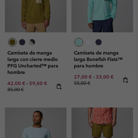
Camiseta de manga
Camiseta de manga
larga con cierre medio
larga Bonefish Flats™
PFG Uncharted™ para
para hombre
hombre
Minimum sale price:
Maximum sale pric
Regular pr
27,00 €
-
33,00 €
Minimum sale price:
Maximum sale price:
Regular price:
55,00 €
42,00 €
-
59,00 €
85,00 €