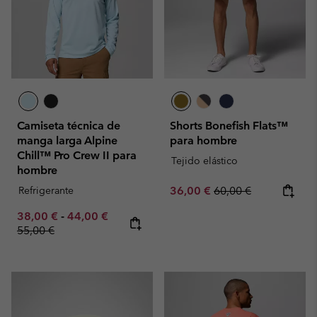
Camiseta técnica de
Shorts Bonefish Flats™
manga larga Alpine
para hombre
Chill™ Pro Crew II para
Tejido elástico
hombre
Sale price:
Regular price:
Refrigerante
36,00 €
60,00 €
Minimum sale price:
Maximum sale price:
Regular price:
38,00 €
-
44,00 €
55,00 €