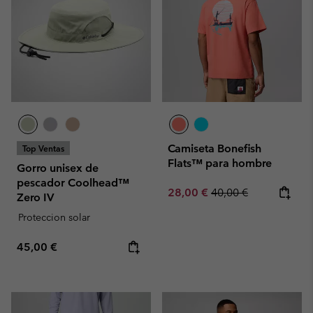
Camiseta Bonefish
Top Ventas
Flats™ para hombre
Gorro unisex de
pescador Coolhead™
Sale price:
Regular price:
28,00 €
40,00 €
Zero IV
Proteccion solar
Regular price:
45,00 €