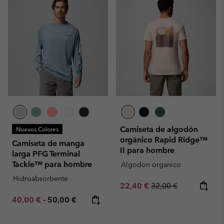
Camiseta de algodón
Nuevos Colores
orgánico Rapid Ridge™
Camiseta de manga
II para hombre
larga PFG Terminal
Tackle™ para hombre
Algodon organico
Hidroabsorbente
Sale price:
Regular price:
22,40 €
32,00 €
Minimum sale price:
Maximum price:
40,00 €
-
50,00 €