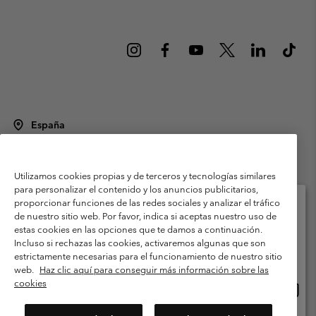
España
©
2026
Columbia Sportswear Spain S.L.U. Avenida del Doctor Arce, 14,
28002 Madrid, España. Todos los derechos reservados.
Utilizamos cookies propias y de terceros y tecnologías similares
Condiciones de uso
Terminos de Venta
Garantía
para personalizar el contenido y los anuncios publicitarios,
Política de Privacidad
proporcionar funciones de las redes sociales y analizar el tráfico
de nuestro sitio web. Por favor, indica si aceptas nuestro uso de
Términos y condiciones del programa de miembros
estas cookies en las opciones que te damos a continuación.
Selecciona tu país e idioma envío
Incluso si rechazas las cookies, activaremos algunas que son
Términos De Uso Del Contenido Generado Por Los Usuarios
Compras en línea disponibles
estrictamente necesarias para el funcionamiento de nuestro sitio
Impressum
Cookies
Public CBCR
web.
Haz clic aquí para conseguir más información sobre las
cookies
Comp
United States
en
Servicio al cliente: Lu. - Vi. de 9:00 a 13:00 y de 14:00 a 18:00
(+)34919015933
línea