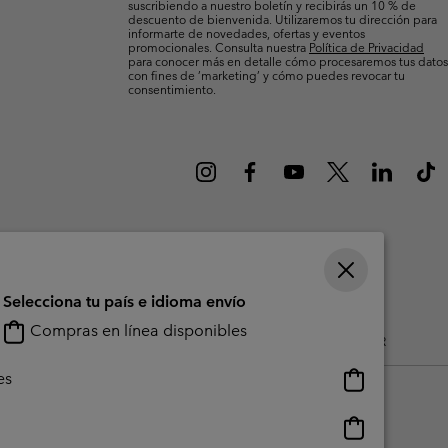
suscribiendo a nuestro boletín y recibirás un 10 % de
Invierno & de Esquí
Invierno & de Esquí
Guía De Artícolos Impermeables
Guía De Artícolos Impermeables
descuento de bienvenida. Utilizaremos tu dirección para
informarte de novedades, ofertas y eventos
promocionales. Consulta nuestra
Política de Privacidad
para conocer más en detalle cómo procesaremos tus datos
as grandes
 para mujer
con fines de ’marketing’ y cómo puedes revocar tu
consentimiento.
s para hombre
Selecciona tu país e idioma envío
Compras en línea disponibles
do Generado Por Los Usuarios
Impressum
Cookies
Public CBCR
Compras
es
en
línea
Compras
disponibles
en