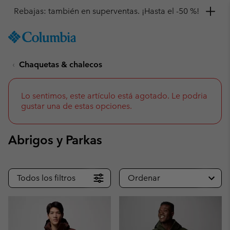
Consigue un 10 % de descuento
SKIP
Columbia
TO
Sportswear
CONTENT
Chaquetas & chalecos
SKIP
TO
MAIN
NAV
Lo sentimos, este artículo está agotado. Le podria
gustar una de estas opciones.
SKIP
TO
SEARCH
Abrigos y Parkas
Todos los filtros
Ordenar