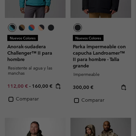
Nuevos Colores
Nuevos Colores
Anorak-sudadera
Parka impermeable con
Challenger™ II para
capucha Landroamer™
hombre
II para hombre - Talla
grande
Resistente al agua y las
manchas
Impermeable
Minimum sale price:
Maximum price:
112,00 €
-
160,00 €
Regular price:
300,00 €
Comparar
Comparar