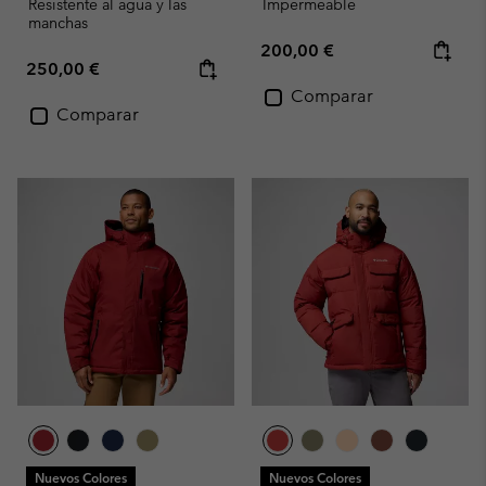
Resistente al agua y las
Impermeable
manchas
Regular price:
200,00 €
Regular price:
250,00 €
Comparar
Comparar
Nuevos Colores
Nuevos Colores