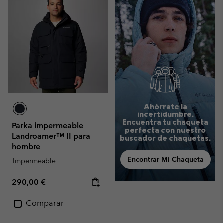
Ahórrate la
incertidumbre.
Encuentra tu chaqueta
Parka impermeable
perfecta con nuestro
Landroamer™ II para
buscador de chaquetas.
hombre
Encontrar Mi Chaqueta
Impermeable
Regular price:
290,00 €
Comparar