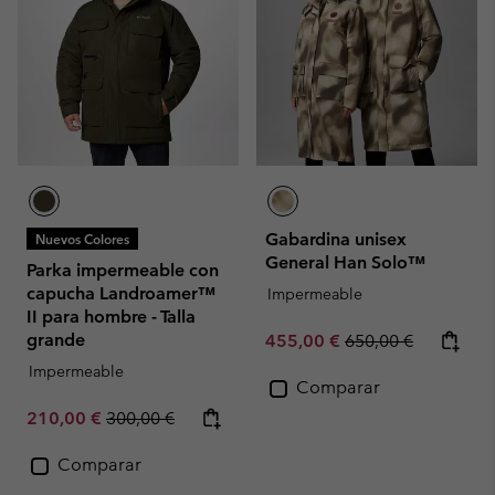
Gabardina unisex
Nuevos Colores
General Han Solo™
Parka impermeable con
capucha Landroamer™
Impermeable
II para hombre - Talla
grande
Sale price:
Regular price:
455,00 €
650,00 €
Impermeable
Comparar
Sale price:
Regular price:
210,00 €
300,00 €
Comparar