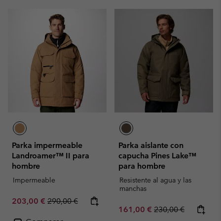
Parka impermeable
Parka aislante con
Landroamer™ II para
capucha Pines Lake™
hombre
para hombre
Impermeable
Resistente al agua y las
manchas
Sale price:
Regular price:
203,00 €
290,00 €
Sale price:
Regular price:
161,00 €
230,00 €