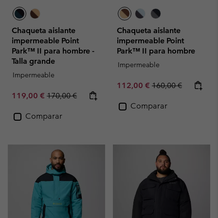
Chaqueta aislante
Chaqueta aislante
impermeable Point
impermeable Point
Park™ II para hombre -
Park™ II para hombre
Talla grande
Impermeable
Impermeable
Sale price:
Regular price:
112,00 €
160,00 €
Sale price:
Regular price:
119,00 €
170,00 €
Comparar
Comparar