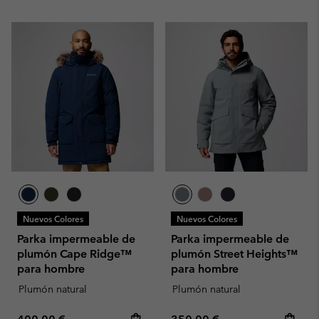
Nuevos Colores
Nuevos Colores
Parka impermeable de
Parka impermeable de
plumón Cape Ridge™
plumón Street Heights™
para hombre
para hombre
Plumón natural
Plumón natural
Regular price:
Regular price: