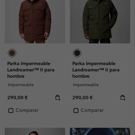
Parka impermeable
Parka impermeable
Landroamer™ II para
Landroamer™ II para
hombre
hombre
Impermeable
Impermeable
Regular price:
Regular price:
290,00 €
290,00 €
Comparar
Comparar