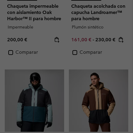
Chaqueta impermeable
Chaqueta acolchada con
con aislamiento Oak
capucha Landroamer™
Harbor™ II para hombre
para hombre
Impermeable
Plumón sintético
Regular price:
Minimum sale price:
Maximum price:
200,00 €
161,00 €
-
230,00 €
Comparar
Comparar