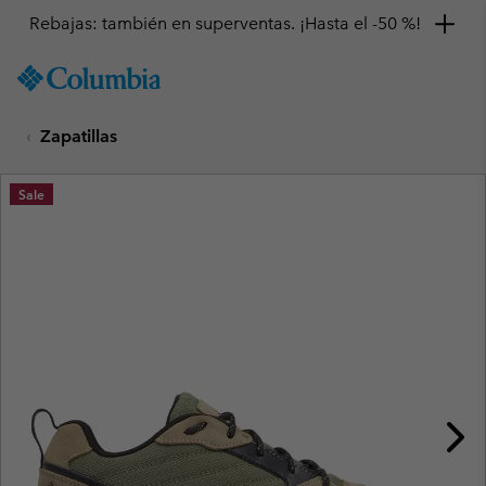
Rebajas: también en superventas. ¡Hasta el -50 %!
SKIP
Columbia
TO
Sportswear
CONTENT
Zapatillas
SKIP
TO
MAIN
Sale
NAV
SKIP
TO
SEARCH