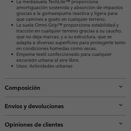
La mediasuela TechLite™ proporciona
amortiguación sostenida y absorción de impactos
gracias a la gomaespuma reactiva y ligera para
que camines a gusto en cualquier terreno.
La suela Omni-Grip™ proporciona estabilidad y
tracción en cualquier terreno gracias a su caucho,
que no deja marcas, y a su estructura, que se
adapta a diversas superficies para protegerte tanto
en condiciones húmedas como secas.
Empeine textil confeccionado para cualquier
excursión urbana al aire libre.
Usos: Actividades urbanas
Composición
Expan
or
collap
Envíos y devoluciones
sectio
Expan
or
collap
Opiniones de clientes
sectio
Expan