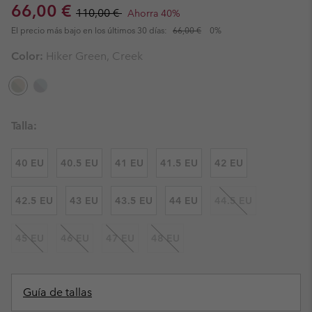
Sale price:
Regular price:
66,00 €
110,00 €
Ahorra 40%
El precio más bajo en los últimos 30 días:
66,00 €
0%
Color:
Hiker Green, Creek
Talla:
40 EU
40.5 EU
41 EU
41.5 EU
42 EU
42.5 EU
43 EU
43.5 EU
44 EU
44.5 EU
45 EU
46 EU
47 EU
48 EU
Guía de tallas