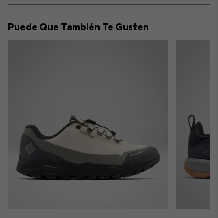
or
collap
Puede Que También Te Gusten
sectio