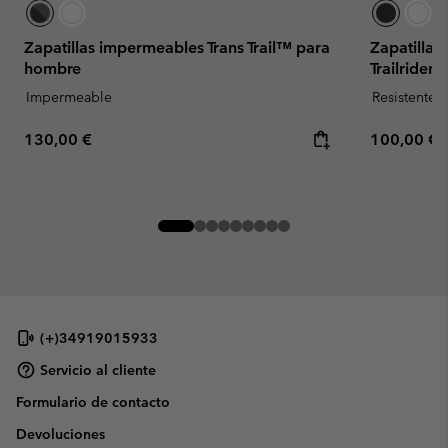
Zapatillas impermeables Trans Trail™ para
Zapatilla
hombre
Trailrider
Impermeable
Resistente 
Regular price:
Regular pr
130,00 €
100,00 €
(+)34919015933
Servicio al cliente
Formulario de contacto
Devoluciones