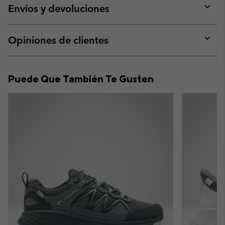
collap
Envíos y devoluciones
sectio
Expan
or
collap
Opiniones de clientes
sectio
Expan
or
collap
Puede Que También Te Gusten
sectio