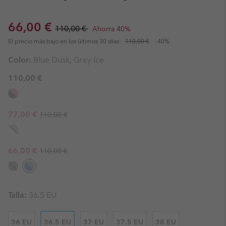
Sale price:
Regular price:
66,00 €
110,00 €
Ahorra 40%
El precio más bajo en los últimos 30 días:
110,00 €
-40%
Color:
Blue Dusk, Grey Ice
110,00 €
Regular price:
Sale price:
77,00 €
110,00 €
Regular price:
Sale price:
66,00 €
110,00 €
Talla:
36.5 EU
36 EU
36.5 EU
37 EU
37.5 EU
38 EU