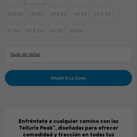
38.5 EU
39 EU
39.5 EU
40 EU
40.5 EU
41 EU
41.5 EU
42 EU
43 EU
Guía de tallas
Añadir A La Cesta
Enfréntate a cualquier camino con las
Tellurix Peak™, diseñadas para ofrecer
comodidad y tracción en todas tus