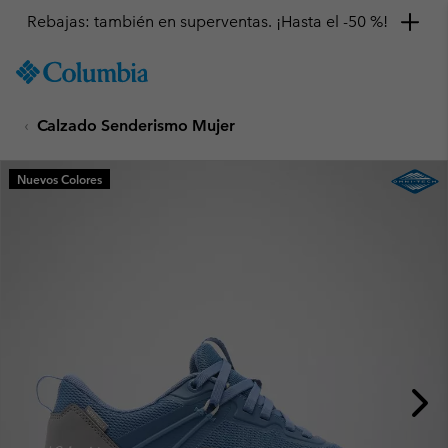
Rebajas: también en superventas. ¡Hasta el -50 %!
SKIP
Columbia
TO
Sportswear
CONTENT
Calzado Senderismo Mujer
SKIP
TO
MAIN
Nuevos Colores
NAV
SKIP
TO
SEARCH