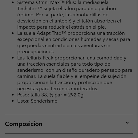
Sistema Omni-Max™ Plus: la mediasuela
Techlite+™ sujeta el talón para un equilibrio
óptimo. Por su parte, las almohadillas de
desviación en el antepié y el talón absorben el
impacto para reducir el estrés en el pie.
La suela Adapt Trax™ proporciona una tracción
excepcional en condiciones húmedas y secas para
que puedas centrarte en tus aventuras sin
preocupaciones.
Las Tellurix Peak proporcionan una comodidad y
una tracción esenciales para todo tipo de
senderismo, con un diseño duradero pensado para
caminar. La suela fiable y el empeine de sujeción
proporcionan la tracción y protección que
necesitas para terrenos moderados.
Peso: talla 38, ½ par = 292.0g
Usos: Senderismo
Composición
Expan
or