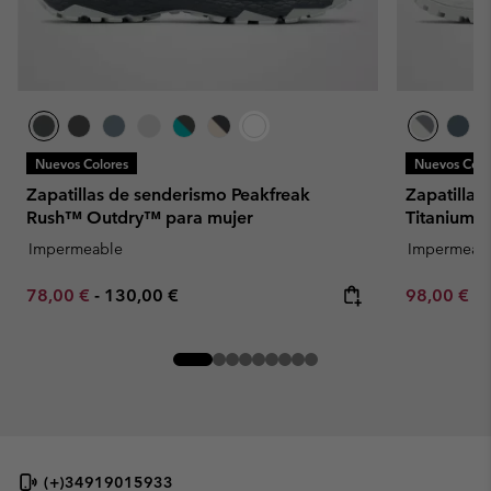
Nuevos Colores
Nuevos Colo
Zapatillas de senderismo Peakfreak
Zapatillas
Rush™ Outdry™ para mujer
Titanium™
Impermeable
Impermeab
Minimum sale price:
Maximum price:
Minimum sa
78,00 €
-
130,00 €
98,00 €
-
(+)34919015933