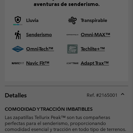
aventuras de senderismo.
Lluvia
Transpirable
Senderismo
Omni-MAX™
Omni-Tech™
Techlite+™
Navic Fit™
Adapt Trax™
Detalles
Ref. #
2165001
Expan
or
COMODIDAD Y TRACCIÓN IMBATIBLES
collap
Las zapatillas Tellurix Peak™ son tus compañeras
sectio
perfectas para el senderismo, proporcionando
comodidad esencial y tracción en todo tipo de terrenos.