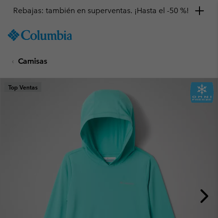
Rebajas: también en superventas. ¡Hasta el -50 %!
SKIP
Columbia
TO
Sportswear
CONTENT
Camisas
SKIP
TO
MAIN
Top Ventas
NAV
SKIP
TO
SEARCH