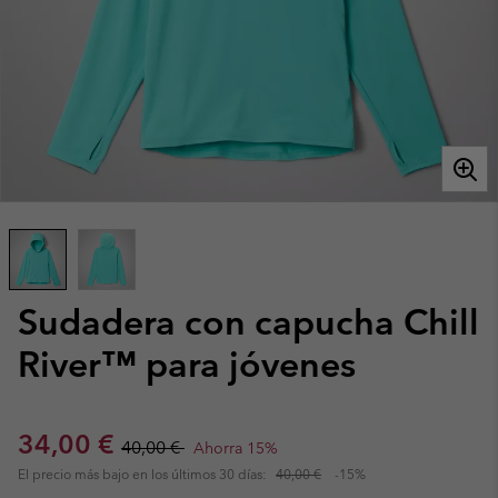
Sudadera con capucha Chill
River™ para jóvenes
Sale price:
Regular price:
34,00 €
40,00 €
Ahorra 15%
El precio más bajo en los últimos 30 días:
40,00 €
-15%