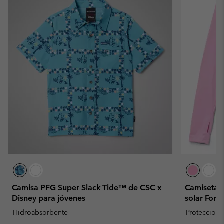
Camisa PFG Super Slack Tide™ de CSC x
Camiseta 
Disney para jóvenes
solar Fork
Hidroabsorbente
Proteccion 