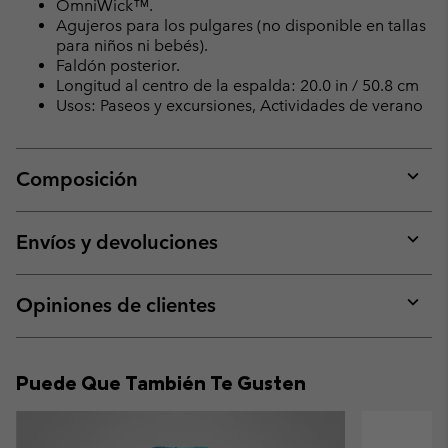
OmniWick™.
Agujeros para los pulgares (no disponible en tallas
para niños ni bebés).
Faldón posterior.
Longitud al centro de la espalda: 20.0 in / 50.8 cm
Usos: Paseos y excursiones, Actividades de verano
Composición
Expan
or
collap
Envíos y devoluciones
sectio
Expan
or
collap
Opiniones de clientes
sectio
Expan
or
collap
Puede Que También Te Gusten
sectio