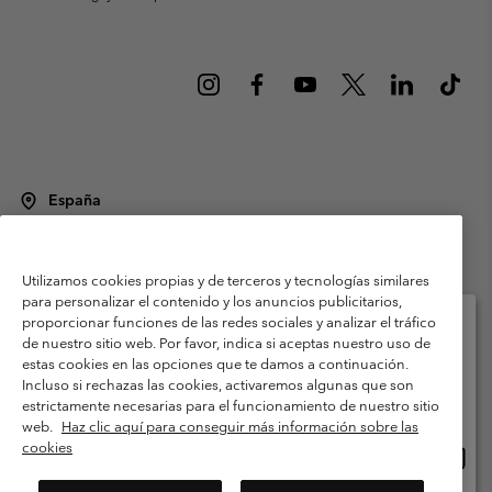
España
©
2026
Columbia Sportswear Spain S.L.U. Avenida del Doctor Arce, 14,
28002 Madrid, España. Todos los derechos reservados.
Utilizamos cookies propias y de terceros y tecnologías similares
Condiciones de uso
Terminos de Venta
Garantía
para personalizar el contenido y los anuncios publicitarios,
Política de Privacidad
proporcionar funciones de las redes sociales y analizar el tráfico
de nuestro sitio web. Por favor, indica si aceptas nuestro uso de
Términos y condiciones del programa de miembros
estas cookies en las opciones que te damos a continuación.
Selecciona tu país e idioma envío
Incluso si rechazas las cookies, activaremos algunas que son
Términos De Uso Del Contenido Generado Por Los Usuarios
Compras en línea disponibles
estrictamente necesarias para el funcionamiento de nuestro sitio
Impressum
Cookies
Public CBCR
web.
Haz clic aquí para conseguir más información sobre las
cookies
Comp
United States
en
Servicio al cliente: Lu. - Vi. de 9:00 a 13:00 y de 14:00 a 18:00
(+)34919015933