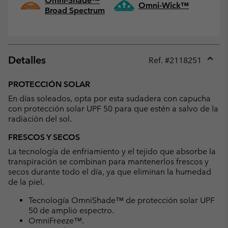
Omni-Shade™
Omni-Wick™
Broad Spectrum
Detalles
Ref. #
2118251
Expan
or
PROTECCIÓN SOLAR
collap
En días soleados, opta por esta sudadera con capucha
sectio
con protección solar UPF 50 para que estén a salvo de la
radiación del sol.
FRESCOS Y SECOS
La tecnología de enfriamiento y el tejido que absorbe la
transpiración se combinan para mantenerlos frescos y
secos durante todo el día, ya que eliminan la humedad
de la piel.
Tecnología OmniShade™ de protección solar UPF
50 de amplio espectro.
OmniFreeze™.