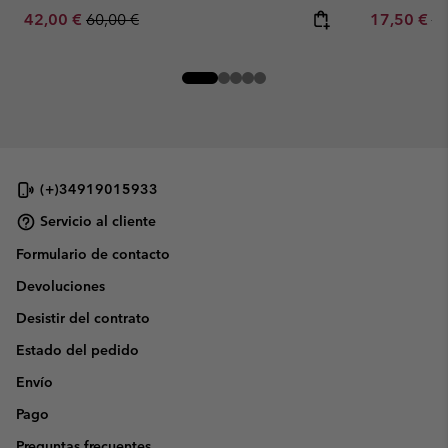
Sale price:
Regular price:
Sale price:
Re
42,00 €
60,00 €
17,50 €
35
(+)34919015933
Servicio al cliente
Formulario de contacto
Devoluciones
Desistir del contrato
Estado del pedido
Envío
Pago
Preguntas frecuentes