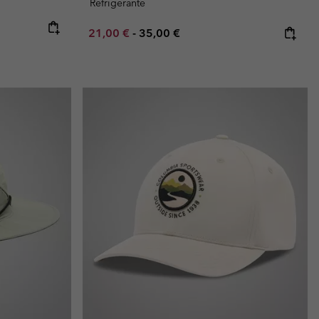
Refrigerante
Minimum sale price:
Maximum price:
21,00 €
-
35,00 €