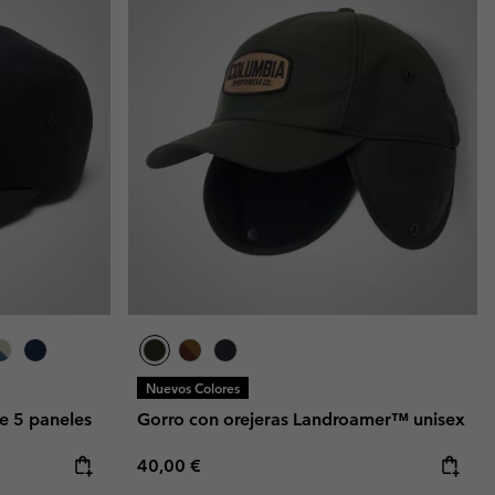
Nuevos Colores
e 5 paneles
Gorro con orejeras Landroamer™ unisex
Regular price:
40,00 €