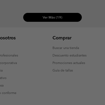
Ver Más (19)
osotros
Comprar
Buscar una tienda
ofesionales
Descuento estudiantes
corporativa
Promociones actuales
ia
Guía de tallas
tivo
nsa
o conforme