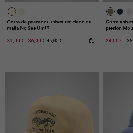
Gorro de pescador unisex reciclado de
Gorra unisex
malla No See Um™
presión Mou
Minimum sale price:
Maximum sale price:
Regular price:
Minimum sal
Ma
31,00 €
-
36,00 €
45,00 €
24,00 €
-
35