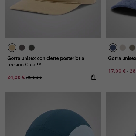
Gorra unisex con cierre posterior a
Gorra unise
presión Creel™
Minimum sal
Ma
17,00 €
-
28
Sale price:
Regular price:
24,00 €
35,00 €