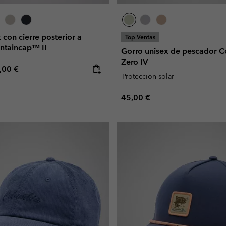
 con cierre posterior a
Top Ventas
ntaincap™ II
Gorro unisex de pescador 
Zero IV
e price:
ximum price:
,00 €
Proteccion solar
Regular price:
45,00 €