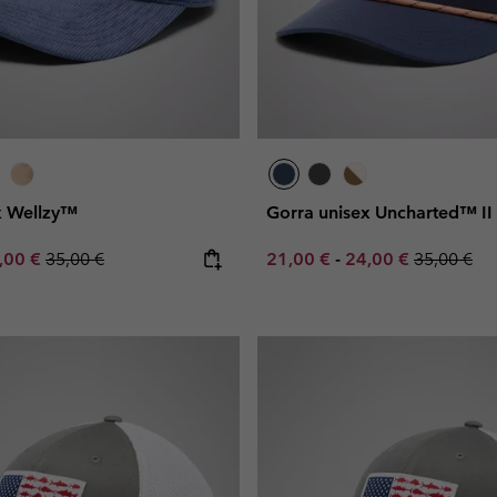
x Wellzy™
Gorra unisex Uncharted™ II
e price:
ximum sale price:
Regular price:
Minimum sale price:
Maximum sale pric
Regular pr
,00 €
35,00 €
21,00 €
-
24,00 €
35,00 €