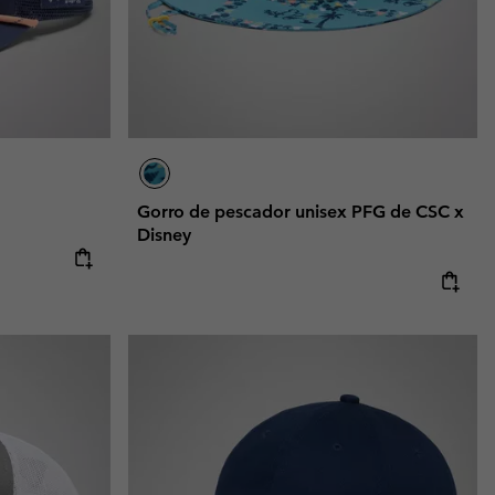
Gorro de pescador unisex PFG de CSC x
Disney
e:
ice: