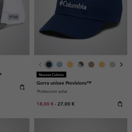
™
Nuevos Colores
Gorra unisex Provisions™
Proteccion solar
Minimum sale price:
Maximum price:
18,00 €
-
27,00 €