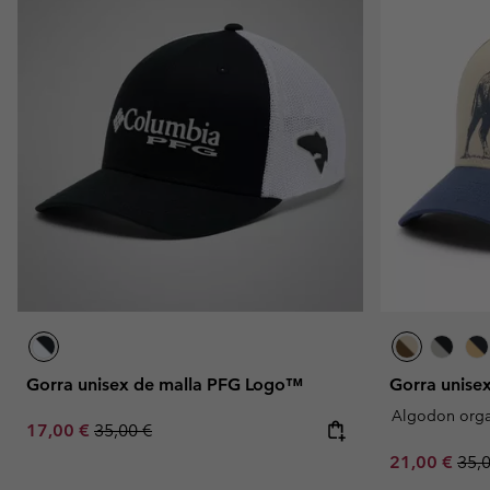
Gorra unisex de malla PFG Logo™
Gorra unis
Algodon orga
Sale price:
Regular price:
17,00 €
35,00 €
Sale price:
Regu
21,00 €
35,