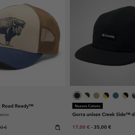
ex Road Ready™
Nuevos Colores
Gorra unisex Creek Side™ d
nico
Minimum sale price:
Maximum price:
lar price:
17,00 €
-
35,00 €
00 €