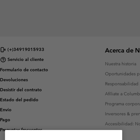
Acerca de N
(+)34919015933
Servicio al cliente
Nuestra historia
Formulario de contacto
Oportunidades pr
Devoluciones
Responsabilidad 
Desistir del contrato
Afíliate a Columb
Estado del pedido
Programa corpora
Envío
Inversores & pre
Pago
Accesibilidad: N
Preguntas frecuentes