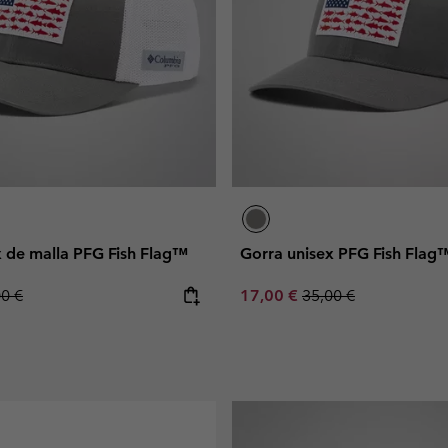
x de malla PFG Fish Flag™
Gorra unisex PFG Fish Flag
lar price:
Sale price:
Regular price:
00 €
17,00 €
35,00 €