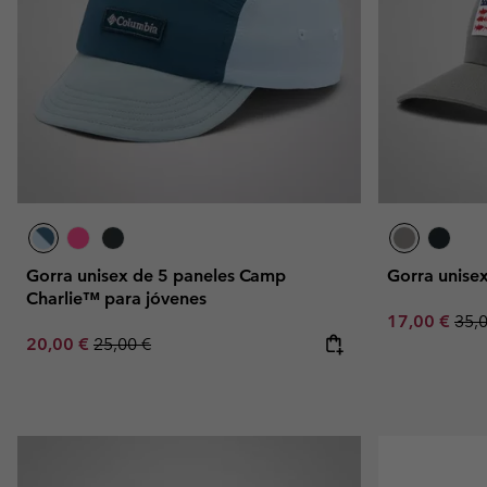
Gorra unisex de 5 paneles Camp
Gorra unise
Charlie™ para jóvenes
Sale price:
Regu
17,00 €
35,
Sale price:
Regular price:
20,00 €
25,00 €