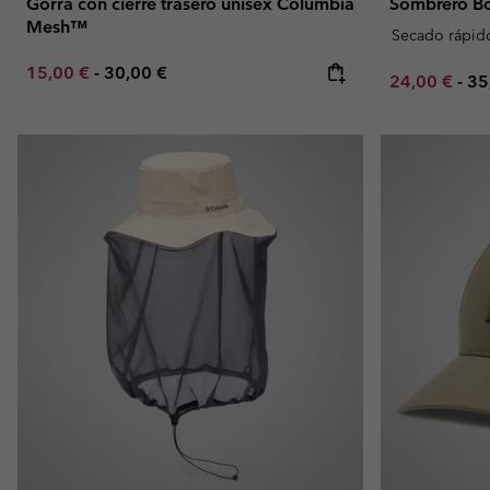
Gorra con cierre trasero unisex Columbia
Sombrero Bo
Mesh™
Secado rápid
Minimum sale price:
Maximum price:
15,00 €
-
30,00 €
Minimum sal
Ma
24,00 €
-
35