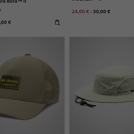
ra Bora™ II
o
Minimum sale price:
Maximum price:
24,00 €
-
30,00 €
e price:
ximum price:
,00 €