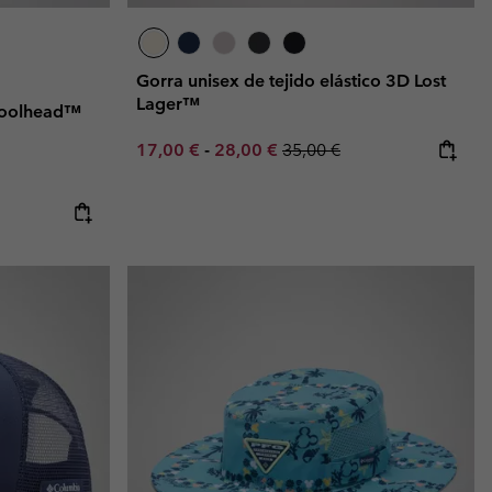
Gorra unisex de tejido elástico 3D Lost
Lager™
Coolhead™
Minimum sale price:
Maximum sale price:
Regular price:
17,00 €
-
28,00 €
35,00 €