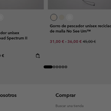
Gorro de pescador unisex recicla
de malla No See Um™
dor unisex
ad Spectrum II
Minimum sale price:
Maximum sale price:
Regular price:
31,00 €
-
36,00 €
45,00 €
rice:
mum price:
0 €
osotros
Comprar
Buscar una tienda