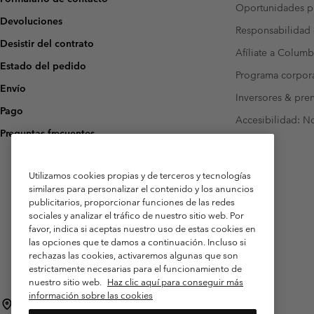
Oportunidades pr
Devoluciones
Responsabilidad 
Desistir del contrato
Afíliate a Columb
Estado del pedido
Programa corpora
Envío
Inversores & pre
Pago
Accesibilidad: N
Preguntas frecuentes
Utilizamos cookies propias y de terceros y tecnologías
similares para personalizar el contenido y los anuncios
publicitarios, proporcionar funciones de las redes
sociales y analizar el tráfico de nuestro sitio web. Por
favor, indica si aceptas nuestro uso de estas cookies en
las opciones que te damos a continuación. Incluso si
rechazas las cookies, activaremos algunas que son
estrictamente necesarias para el funcionamiento de
nuestro sitio web.
Haz clic aquí para conseguir más
información sobre las cookies
España