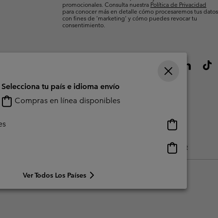
promocionales. Consulta nuestra
Política de Privacidad
para conocer más en detalle cómo procesaremos tus datos
con fines de ’marketing’ y cómo puedes revocar tu
consentimiento.
Selecciona tu país e idioma envío
Compras en línea disponibles
Compras
es
en
línea
Compras
do Generado Por Los Usuarios
Impressum
Cookies
Public CBCR
disponibles
en
línea
Ver Todos Los Países
disponibles