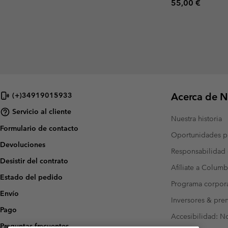
Regular price:
55,00 €
Acerca de N
(+)34919015933
Servicio al cliente
Nuestra historia
Formulario de contacto
Oportunidades pr
Devoluciones
Responsabilidad 
Desistir del contrato
Afíliate a Columb
Estado del pedido
Programa corpora
Envío
Inversores & pre
Pago
Accesibilidad: N
Preguntas frecuentes