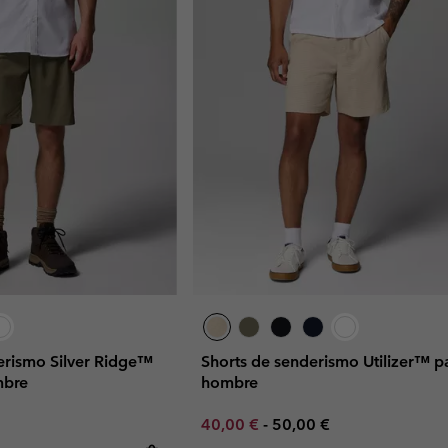
erismo Silver Ridge™
Shorts de senderismo Utilizer™ p
mbre
hombre
Minimum sale price:
Maximum price:
40,00 €
-
50,00 €