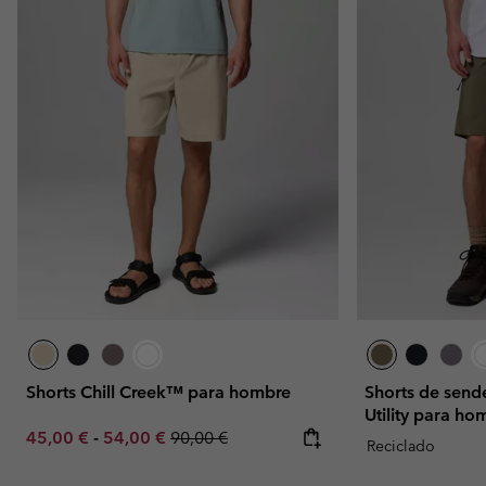
Shorts Chill Creek™ para hombre
Shorts de send
Utility para ho
Minimum sale price:
Maximum sale price:
Regular price:
45,00 €
-
54,00 €
90,00 €
Reciclado