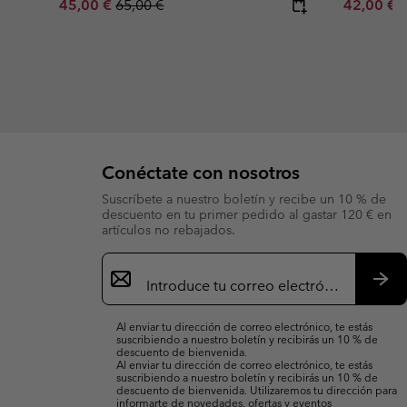
Sale price:
Regular price:
Minimum s
45,00 €
65,00 €
42,00 €
Conéctate con nosotros
Suscríbete a nuestro boletín y recibe un 10 % de
descuento en tu primer pedido al gastar 120 € en
artículos no rebajados.
Suscripción
de
correo
Susc
electrónico
Al enviar tu dirección de correo electrónico, te estás
suscribiendo a nuestro boletín y recibirás un 10 % de
descuento de bienvenida.
Al enviar tu dirección de correo electrónico, te estás
suscribiendo a nuestro boletín y recibirás un 10 % de
descuento de bienvenida. Utilizaremos tu dirección para
informarte de novedades, ofertas y eventos