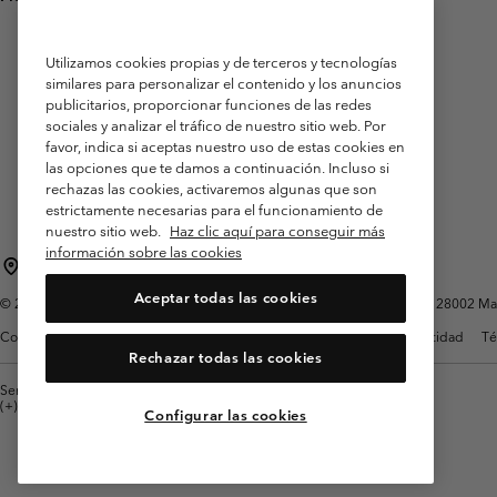
Utilizamos cookies propias y de terceros y tecnologías
similares para personalizar el contenido y los anuncios
publicitarios, proporcionar funciones de las redes
sociales y analizar el tráfico de nuestro sitio web. Por
favor, indica si aceptas nuestro uso de estas cookies en
las opciones que te damos a continuación. Incluso si
rechazas las cookies, activaremos algunas que son
estrictamente necesarias para el funcionamiento de
nuestro sitio web.
Haz clic aquí para conseguir más
información sobre las cookies
España
Aceptar todas las cookies
©
2026
Columbia Sportswear Spain S.L.U. Avenida del Doctor Arce, 14, 28002 Mad
Condiciones de uso
Terminos de Venta
Garantía
Política de Privacidad
Té
Rechazar todas las cookies
Servicio al cliente: Lu. - Vi. de 9:00 a 13:00 y de 14:00 a 18:00
(+)34919015933
Configurar las cookies