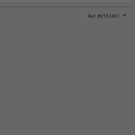
Ref. #
2157451
Expan
or
collap
sectio