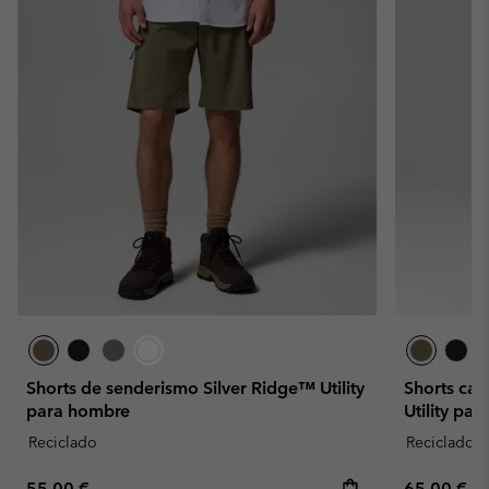
Shorts de senderismo Silver Ridge™ Utility
Shorts car
para hombre
Utility par
Reciclado
Reciclado
Regular price:
Regular pr
55,00 €
65,00 €