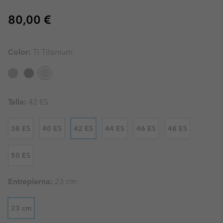
Regular price:
80,00 €
Color:
Ti Titanium
Talla:
42 ES
38 ES
40 ES
42 ES
44 ES
46 ES
48 ES
50 ES
Entrepierna:
23 cm
23 cm