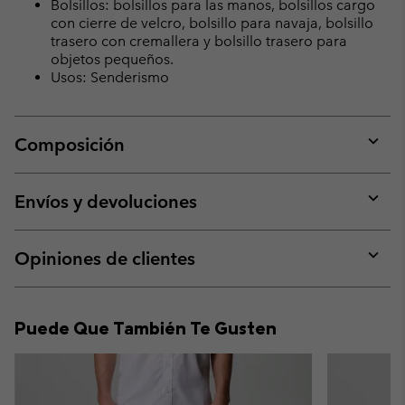
Bolsillos: bolsillos para las manos, bolsillos cargo
con cierre de velcro, bolsillo para navaja, bolsillo
trasero con cremallera y bolsillo trasero para
objetos pequeños.
Usos: Senderismo
Composición
Expan
or
collap
Envíos y devoluciones
sectio
Expan
or
collap
Opiniones de clientes
sectio
Expan
or
collap
Puede Que También Te Gusten
sectio