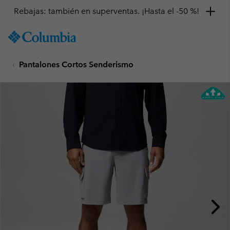
Rebajas: también en superventas. ¡Hasta el -50 %!
SKIP
Columbia
TO
Sportswear
CONTENT
Pantalones Cortos Senderismo
SKIP
TO
MAIN
NAV
SKIP
TO
SEARCH