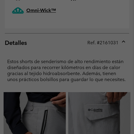
Omni-Wick™
Detalles
Ref. #
2161031
Expan
or
collap
Estos shorts de senderismo de alto rendimiento están
sectio
diseñados para recorrer kilómetros en días de calor
gracias al tejido hidroabsorbente. Además, tienen
unos prácticos bolsillos para guardar lo que necesites.