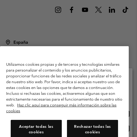
España
©
2026
Columbia Sportswear Spain S.L.U. Avenida del Doctor Arce, 14,
28002 Madrid, España. Todos los derechos reservados.
Utilizamos cookies propias y de terceros y tecnologías similares
Condiciones de uso
Terminos de Venta
Garantía
para personalizar el contenido y los anuncios publicitarios,
Política de Privacidad
proporcionar funciones de las redes sociales y analizar el tráfico
de nuestro sitio web. Por favor, indica si aceptas nuestro uso de
Términos y condiciones del programa de miembros
estas cookies en las opciones que te damos a continuación.
Selecciona tu país e idioma envío
Incluso si rechazas las cookies, activaremos algunas que son
Términos De Uso Del Contenido Generado Por Los Usuarios
Compras en línea disponibles
estrictamente necesarias para el funcionamiento de nuestro sitio
Impressum
Cookies
Public CBCR
web.
Haz clic aquí para conseguir más información sobre las
cookies
Comp
United States
en
Servicio al cliente: Lu. - Vi. de 9:00 a 13:00 y de 14:00 a 18:00
(+)34919015933
línea
Aceptar todas las
Rechazar todas las
Comp
España
dispon
cookies
cookies
en