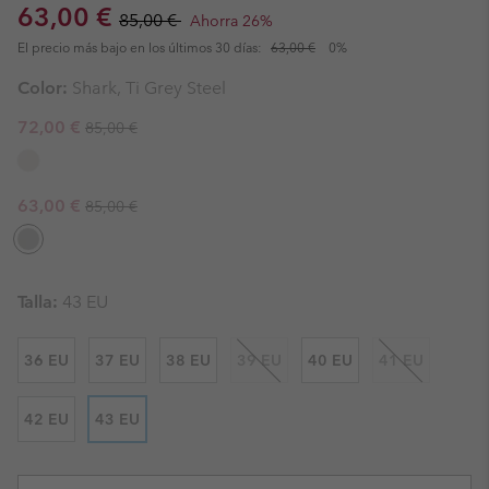
Sale price:
Regular price:
63,00 €
85,00 €
Ahorra 26%
El precio más bajo en los últimos 30 días:
63,00 €
0%
Color:
Shark, Ti Grey Steel
Regular price:
Sale price:
72,00 €
85,00 €
Regular price:
Sale price:
63,00 €
85,00 €
Talla:
43 EU
36 EU
37 EU
38 EU
39 EU
40 EU
41 EU
42 EU
43 EU