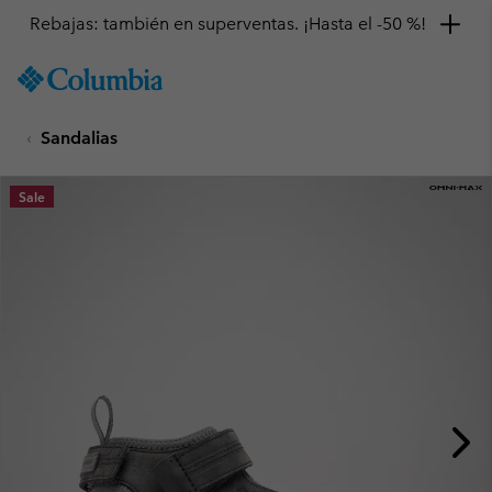
Rebajas: también en superventas. ¡Hasta el -50 %!
SKIP
Columbia
TO
Sportswear
CONTENT
Sandalias
SKIP
TO
MAIN
Sale
NAV
SKIP
TO
SEARCH