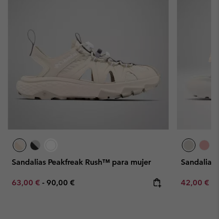
Sandalias Peakfreak Rush™ para mujer
Sandalias
Minimum sale price:
Maximum price:
Minimum sa
63,00 €
-
90,00 €
42,00 €
-