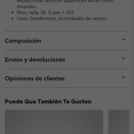
excepcional tanto en superficies secas como
mojadas.
Peso: talla 38, ½ par = 252
Usos: Senderismo, Actividades de verano
Composición
Expan
or
collap
Envíos y devoluciones
sectio
Expan
or
collap
Opiniones de clientes
sectio
Expan
or
collap
Puede Que También Te Gusten
sectio