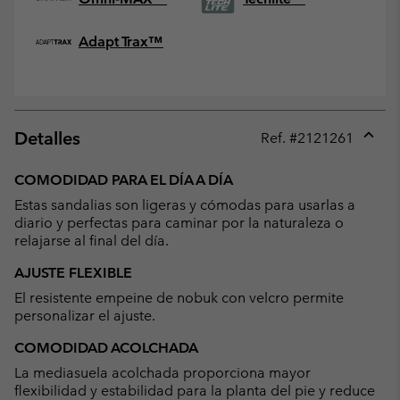
Adapt Trax™
Detalles
Ref. #
2121261
Expan
or
COMODIDAD PARA EL DÍA A DÍA
collap
Estas sandalias son ligeras y cómodas para usarlas a
sectio
diario y perfectas para caminar por la naturaleza o
relajarse al final del día.
AJUSTE FLEXIBLE
El resistente empeine de nobuk con velcro permite
personalizar el ajuste.
COMODIDAD ACOLCHADA
La mediasuela acolchada proporciona mayor
flexibilidad y estabilidad para la planta del pie y reduce