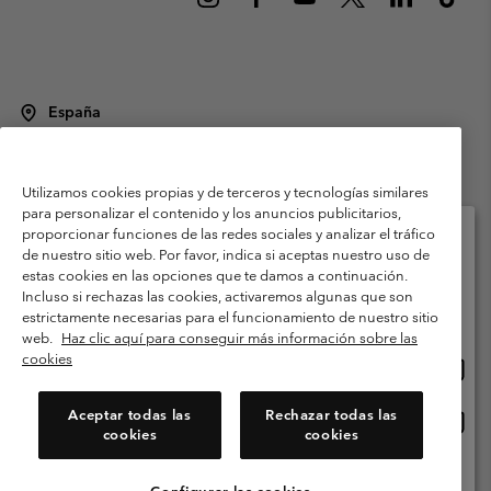
España
©
2026
Columbia Sportswear Spain S.L.U. Avenida del Doctor Arce, 14,
28002 Madrid, España. Todos los derechos reservados.
Utilizamos cookies propias y de terceros y tecnologías similares
Condiciones de uso
Terminos de Venta
Garantía
para personalizar el contenido y los anuncios publicitarios,
Política de Privacidad
proporcionar funciones de las redes sociales y analizar el tráfico
de nuestro sitio web. Por favor, indica si aceptas nuestro uso de
Términos y condiciones del programa de miembros
estas cookies en las opciones que te damos a continuación.
Selecciona tu país e idioma envío
Incluso si rechazas las cookies, activaremos algunas que son
Términos De Uso Del Contenido Generado Por Los Usuarios
Compras en línea disponibles
estrictamente necesarias para el funcionamiento de nuestro sitio
Impressum
Cookies
Public CBCR
web.
Haz clic aquí para conseguir más información sobre las
cookies
Comp
United States
en
Servicio al cliente: Lu. - Vi. de 9:00 a 13:00 y de 14:00 a 18:00
(+)34919015933
línea
Aceptar todas las
Rechazar todas las
Comp
España
dispon
cookies
cookies
en
línea
Ver Todos Los Países
dispon