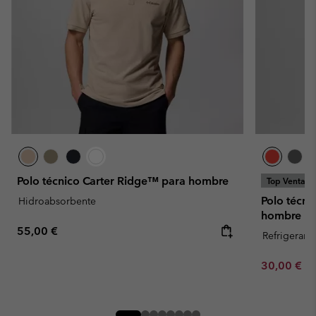
Polo técnico Carter Ridge™ para hombre
Top Ventas
Polo técni
Hidroabsorbente
hombre
Regular price:
55,00 €
Refrigerant
Minimum sa
30,00 €
-