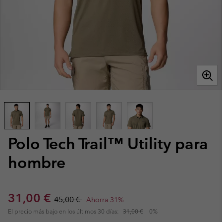
Polo Tech Trail™ Utility para
hombre
Sale price:
Regular price:
31,00 €
45,00 €
Ahorra 31%
El precio más bajo en los últimos 30 días:
31,00 €
0%