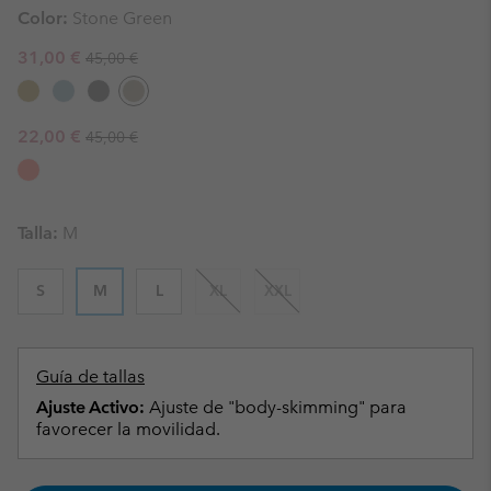
Color:
Stone Green
Regular price:
Sale price:
31,00 €
45,00 €
Regular price:
Sale price:
22,00 €
45,00 €
Talla:
M
S
M
L
XL
XXL
Guía de tallas
Ajuste Activo:
Ajuste de "body-skimming" para
favorecer la movilidad.