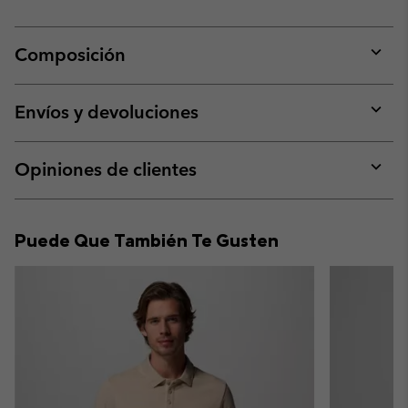
Composición
Expan
or
collap
Envíos y devoluciones
sectio
Expan
or
collap
Opiniones de clientes
sectio
Expan
or
collap
Puede Que También Te Gusten
sectio