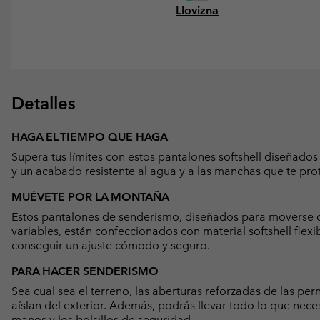
Llovizna
Detalles
HAGA EL TIEMPO QUE HAGA
Supera tus límites con estos pantalones softshell diseñado
y un acabado resistente al agua y a las manchas que te pro
MUÉVETE POR LA MONTAÑA
Estos pantalones de senderismo, diseñados para moverse d
variables, están confeccionados con material softshell flexib
conseguir un ajuste cómodo y seguro.
PARA HACER SENDERISMO
Sea cual sea el terreno, las aberturas reforzadas de las per
aíslan del exterior. Además, podrás llevar todo lo que neces
manos y los bolsillos de seguridad.