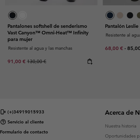
Pantalones softshell de senderismo
Pantalón Leslie
Vast Canyon™ Omni-Heat™ Infinity
Resistente al agu
para mujer
Minimum sale p
Maxi
Resistente al agua y las manchas
68,00 €
-
85,0
Sale price:
Regular price:
91,00 €
130,00 €
Acerca de N
(+)34919015933
Servicio al cliente
Nuestra historia
Formulario de contacto
Oportunidades pr