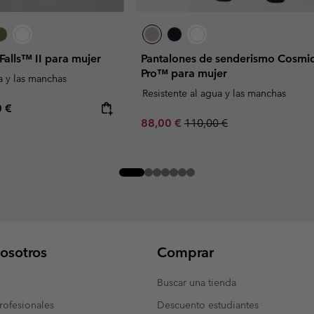
 Falls™ II para mujer
Pantalones de senderismo Cosmi
Pro™ para mujer
a y las manchas
Resistente al agua y las manchas
rice:
mum price:
0 €
Sale price:
Regular price:
88,00 €
110,00 €
osotros
Comprar
Buscar una tienda
ofesionales
Descuento estudiantes