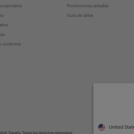
corporativa
Promociones actuales
ia
Guía de tallas
tivo
nsa
o conforme
United Stat
rid, España. Todos los derechos reservados.