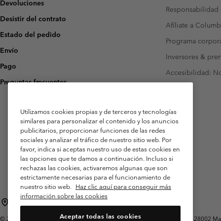
Devoluciones
Responsabilidad 
Desistir del contrato
Afíliate a Columb
Estado del pedido
Programa corpora
Envío
Inversores & pre
Pago
Accesibilidad: N
Preguntas frecuentes
Utilizamos cookies propias y de terceros y tecnologías
similares para personalizar el contenido y los anuncios
publicitarios, proporcionar funciones de las redes
sociales y analizar el tráfico de nuestro sitio web. Por
favor, indica si aceptas nuestro uso de estas cookies en
las opciones que te damos a continuación. Incluso si
rechazas las cookies, activaremos algunas que son
estrictamente necesarias para el funcionamiento de
nuestro sitio web.
Haz clic aquí para conseguir más
información sobre las cookies
España
Aceptar todas las cookies
©
2026
Columbia Sportswear Spain S.L.U. Avenida del Doctor Arce, 14, 28002 Mad