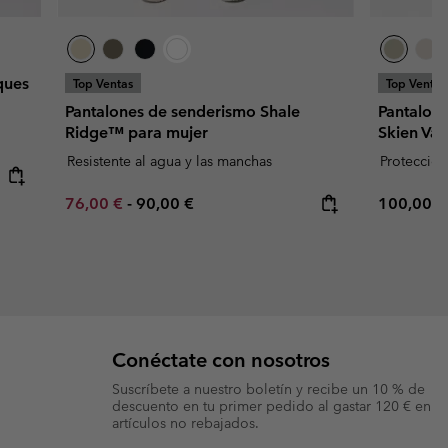
ques
Top Ventas
Top Ventas
Pantalones de senderismo Shale
Pantalon
Ridge™ para mujer
Skien Val
Resistente al agua y las manchas
Proteccion
Minimum sale price:
Maximum price:
Regular p
76,00 €
-
90,00 €
100,00 €
Conéctate con nosotros
Suscríbete a nuestro boletín y recibe un 10 % de
descuento en tu primer pedido al gastar 120 € en
artículos no rebajados.