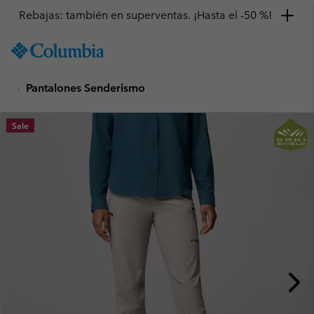
Rebajas: también en superventas. ¡Hasta el -50 %!
SKIP
Columbia
TO
Sportswear
CONTENT
Pantalones Senderismo
SKIP
TO
MAIN
Sale
NAV
SKIP
TO
SEARCH