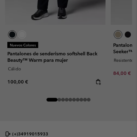
Pantalones
Nuevos Colores
Seeker™ 3
Pantalones de senderismo softshell Back
Beauty™ Warm para mujer
Resistente 
Cálido
Minimum sa
84,00 €
-
Regular price:
100,00 €
(+)34919015933