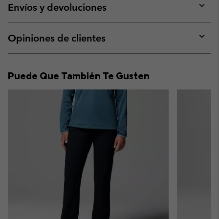
collap
Envíos y devoluciones
sectio
Expan
or
collap
Opiniones de clientes
sectio
Expan
or
collap
Puede Que También Te Gusten
sectio