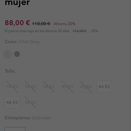
mujer
Sale price:
Regular price:
88,00 €
110,00 €
Ahorra 20%
El precio más bajo en los últimos 30 días:
110,00 €
-20%
Color:
Flint Grey
Talla:
34 ES
36 ES
38 ES
40 ES
42 ES
44 ES
46 ES
48 ES
Entrepierna:
Estàndar