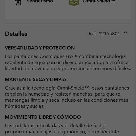
Senderismo
Omni-Shield™
Detalles
Ref. #
2155801
Expan
or
VERSATILIDAD Y PROTECCIÓN
collap
Los pantalones Cosmiques Pro™ combinan tecnología
sectio
repelente de agua con un diseño articulado para ofrecer
libertad de movimiento y protección en terrenos difíciles.
MANTENTE SECA Y LIMPIA
Gracias a la tecnología Omni-Shield™, estos pantalones
repelen la humedad y resisten manchas, para que te
mantengas limpia y seca incluso en las condiciones más
húmedas y sucias.
MOVIMIENTO LIBRE Y CÓMODO
Las rodilleras articuladas y el detalle de fuelle
proporcionan un ajuste ergonómico, permitiéndote