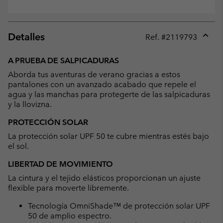
Detalles
Ref. #
2119793
Expan
or
A PRUEBA DE SALPICADURAS
collap
Aborda tus aventuras de verano gracias a estos
sectio
pantalones con un avanzado acabado que repele el
agua y las manchas para protegerte de las salpicaduras
y la llovizna.
PROTECCIÓN SOLAR
La protección solar UPF 50 te cubre mientras estés bajo
el sol.
LIBERTAD DE MOVIMIENTO
La cintura y el tejido elásticos proporcionan un ajuste
flexible para moverte libremente.
Tecnología OmniShade™ de protección solar UPF
50 de amplio espectro.