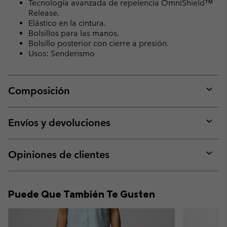
Tecnología avanzada de repelencia OmniShield™
Release.
Elástico en la cintura.
Bolsillos para las manos.
Bolsillo posterior con cierre a presión.
Usos: Senderismo
Composición
Expan
or
collap
Envíos y devoluciones
sectio
Expan
or
collap
Opiniones de clientes
sectio
Expan
or
collap
Puede Que También Te Gusten
sectio