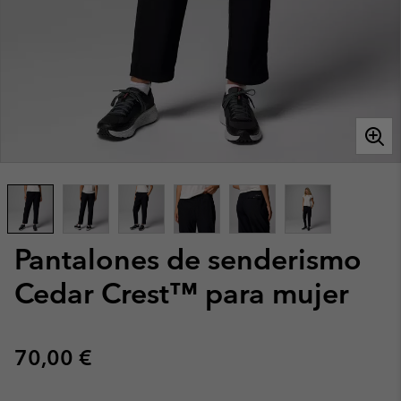
Pantalones de senderismo
Cedar Crest™ para mujer
Regular price:
70,00 €