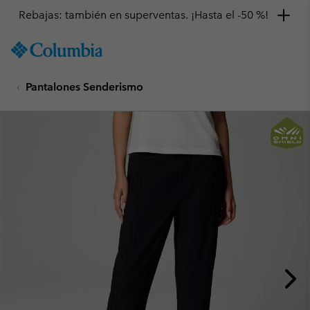
Rebajas: también en superventas. ¡Hasta el -50 %!
SKIP
Columbia
TO
Sportswear
CONTENT
Pantalones Senderismo
SKIP
TO
MAIN
NAV
SKIP
TO
SEARCH