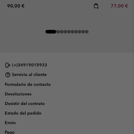
Regular price:
Sale price:
Re
90,00 €
77,00 €
11
(+)34919015933
Servicio al cliente
Formulario de contacto
Devoluciones
Desistir del contrato
Estado del pedido
Envío
Pago