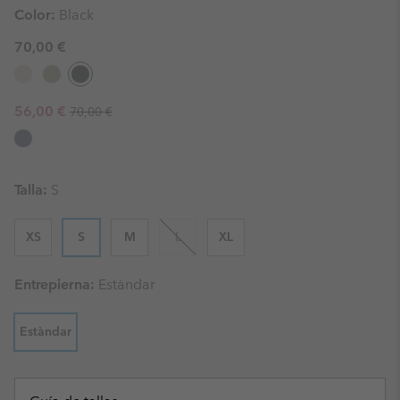
Color:
Black
70,00 €
Regular price:
Sale price:
56,00 €
70,00 €
Talla:
S
XS
S
M
L
XL
Entrepierna:
Estàndar
Estàndar