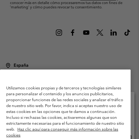
conocer más en detalle cómo procesaremos tus datos con fines de
’marketing’ y cómo puedes revocar tu consentimiento.
España
©
2026
Columbia Sportswear Spain S.L.U. Avenida del Doctor Arce, 14,
28002 Madrid, España. Todos los derechos reservados.
Utilizamos cookies propias y de terceros y tecnologías similares
Condiciones de uso
Terminos de Venta
Garantía
para personalizar el contenido y los anuncios publicitarios,
Política de Privacidad
proporcionar funciones de las redes sociales y analizar el tráfico
de nuestro sitio web. Por favor, indica si aceptas nuestro uso de
Términos y condiciones del programa de miembros
estas cookies en las opciones que te damos a continuación.
Selecciona tu país e idioma envío
Incluso si rechazas las cookies, activaremos algunas que son
Términos De Uso Del Contenido Generado Por Los Usuarios
Compras en línea disponibles
estrictamente necesarias para el funcionamiento de nuestro sitio
Impressum
Cookies
Public CBCR
web.
Haz clic aquí para conseguir más información sobre las
cookies
Comp
United States