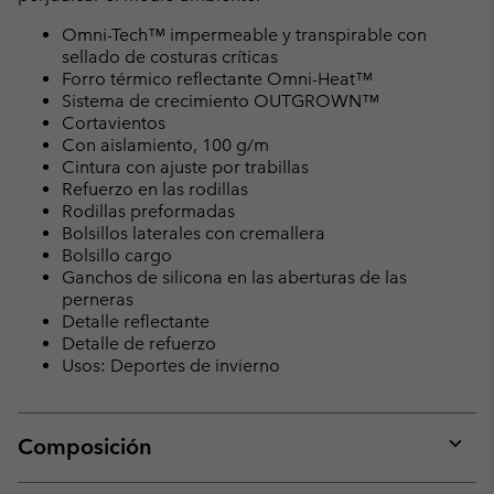
Omni-Tech™ impermeable y transpirable con
sellado de costuras críticas
Forro térmico reflectante Omni-Heat™
Sistema de crecimiento OUTGROWN™
Cortavientos
Con aislamiento, 100 g/m
Cintura con ajuste por trabillas
Refuerzo en las rodillas
Rodillas preformadas
Bolsillos laterales con cremallera
Bolsillo cargo
Ganchos de silicona en las aberturas de las
perneras
Detalle reflectante
Detalle de refuerzo
Usos: Deportes de invierno
Composición
Expan
or