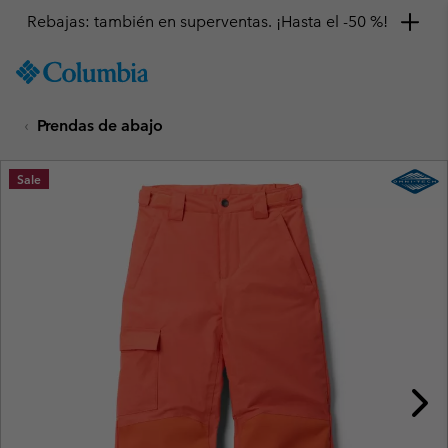
Rebajas: también en superventas. ¡Hasta el -50 %!
SKIP
Columbia
TO
Sportswear
CONTENT
Prendas de abajo
SKIP
TO
MAIN
Sale
NAV
SKIP
TO
SEARCH