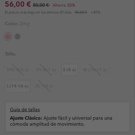
Sale price:
Regular price:
56,00 €
80,00 €
Ahorra 30%
El precio más bajo en los últimos 30 días:
40,00 €
+40%
Color:
Zing
Talla:
XXS (4-5 a)
XS (6-7 a)
S (8 a)
M (10-12 a)
L (14-16 a)
XL (18 a)
Guía de tallas
Ajuste Clásico:
Ajuste fácil y universal para una
cómoda amplitud de movimiento.