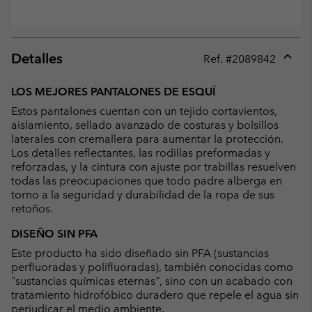
Detalles
Ref. #
2089842
Expan
or
LOS MEJORES PANTALONES DE ESQUÍ
collap
Estos pantalones cuentan con un tejido cortavientos,
sectio
aislamiento, sellado avanzado de costuras y bolsillos
laterales con cremallera para aumentar la protección.
Los detalles reflectantes, las rodillas preformadas y
reforzadas, y la cintura con ajuste por trabillas resuelven
todas las preocupaciones que todo padre alberga en
torno a la seguridad y durabilidad de la ropa de sus
retoños.
DISEÑO SIN PFA
Este producto ha sido diseñado sin PFA (sustancias
perfluoradas y polifluoradas), también conocidas como
"sustancias químicas eternas", sino con un acabado con
tratamiento hidrofóbico duradero que repele el agua sin
perjudicar el medio ambiente.