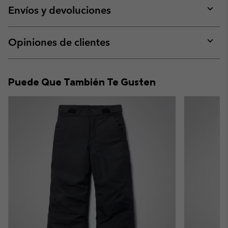
collap
Envíos y devoluciones
sectio
Expan
or
collap
Opiniones de clientes
sectio
Expan
or
collap
Puede Que También Te Gusten
sectio