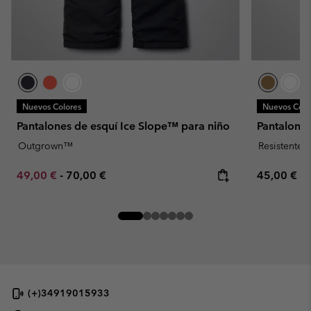
Nuevos Colores
Nuevos Colo
Pantalones de esquí Ice Slope™ para niño
Pantalones 
Outgrown™
Resistente 
Minimum sale price:
Maximum price:
Regular pr
49,00 €
-
70,00 €
45,00 €
(+)34919015933