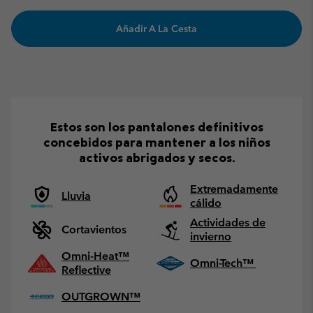
Añadir A La Cesta
Estos son los pantalones definitivos
concebidos para mantener a los niños
activos abrigados y secos.
Extremadamente
Lluvia
cálido
Actividades de
Cortavientos
invierno
Omni-Heat™
Omni-Tech™
Reflective
OUTGROWN™