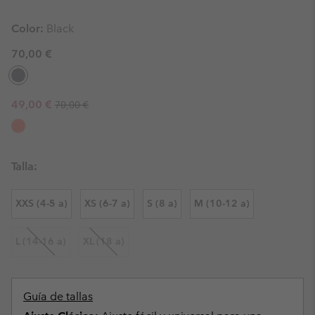
Color:
Black
70,00 €
Regular price:
Sale price:
49,00 €
70,00 €
Talla:
XXS (4-5 a)
XS (6-7 a)
S (8 a)
M (10-12 a)
L (14-16 a)
XL (18 a)
Guía de tallas