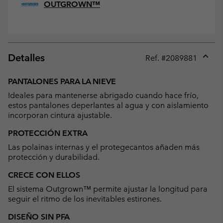
OUTGROWN™
Detalles
Ref. #
2089881
Expan
or
PANTALONES PARA LA NIEVE
collap
Ideales para mantenerse abrigado cuando hace frío,
sectio
estos pantalones deperlantes al agua y con aislamiento
incorporan cintura ajustable.
PROTECCIÓN EXTRA
Las polainas internas y el protegecantos añaden más
protección y durabilidad.
CRECE CON ELLOS
El sistema Outgrown™ permite ajustar la longitud para
seguir el ritmo de los inevitables estirones.
DISEÑO SIN PFA