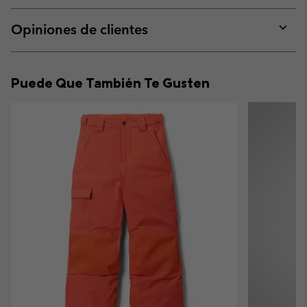
or
collap
Opiniones de clientes
sectio
Expan
or
collap
Puede Que También Te Gusten
sectio