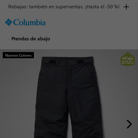
Rebajas: también en superventas. ¡Hasta el -50 %!
SKIP
Columbia
TO
Sportswear
CONTENT
Prendas de abajo
SKIP
TO
MAIN
Nuevos Colores
NAV
SKIP
TO
SEARCH