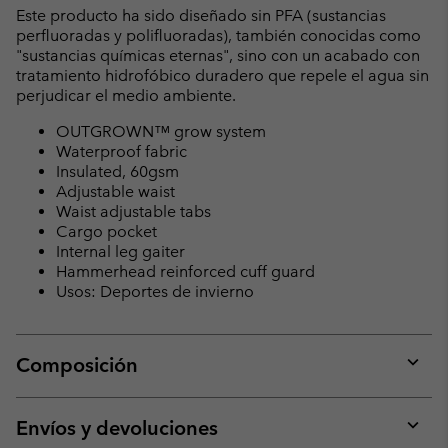
Este producto ha sido diseñado sin PFA (sustancias
perfluoradas y polifluoradas), también conocidas como
"sustancias químicas eternas", sino con un acabado con
tratamiento hidrofóbico duradero que repele el agua sin
perjudicar el medio ambiente.
OUTGROWN™ grow system
Waterproof fabric
Insulated, 60gsm
Adjustable waist
Waist adjustable tabs
Cargo pocket
Internal leg gaiter
Hammerhead reinforced cuff guard
Usos: Deportes de invierno
Composición
Expan
or
collap
Envíos y devoluciones
sectio
Expan