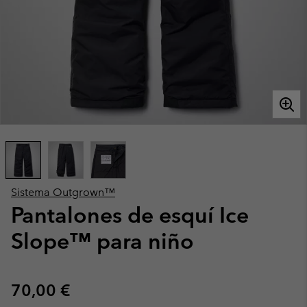
Sistema Outgrown™
Pantalones de esquí Ice
Slope™ para niño
Regular price:
70,00 €