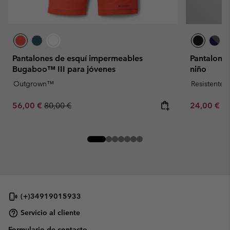
Pantalones de esquí impermeables
Pantalones
Bugaboo™ III para jóvenes
niño
Outgrown™
Resistente 
Sale price:
Regular price:
Minimum sa
56,00 €
80,00 €
24,00 €
-
(+)34919015933
Servicio al cliente
Formulario de contacto