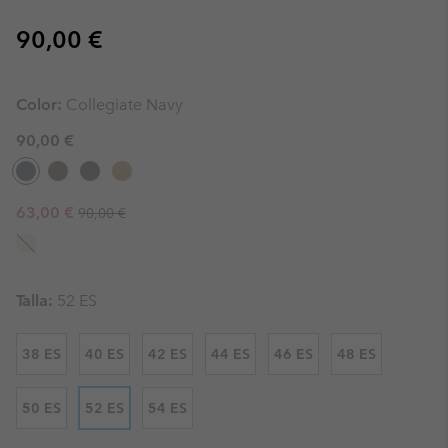
Regular price:
90,00 €
Color:
Collegiate Navy
90,00 €
Regular price:
Sale price:
63,00 €
90,00 €
Talla:
52 ES
38 ES
40 ES
42 ES
44 ES
46 ES
48 ES
50 ES
52 ES
54 ES