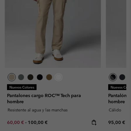
Nuevos Colores
Nuevos Colo
Pantalones cargo ROC™ Tech para
Pantalón s
hombre
hombre
Resistente al agua y las manchas
Cálido
Minimum sale price:
Maximum price:
Regular pr
60,00 €
-
100,00 €
95,00 €