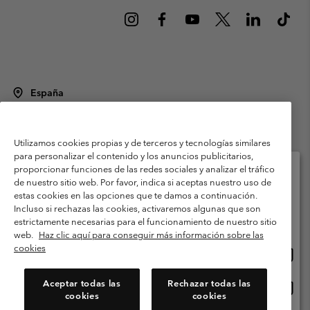
España
©
2026
Columbia Sportswear Spain S.L.U. Avenida del Doctor Arce, 14,
28002 Madrid, España. Todos los derechos reservados.
Utilizamos cookies propias y de terceros y tecnologías similares
Condiciones de uso
Terminos de Venta
Garantía
para personalizar el contenido y los anuncios publicitarios,
Política de Privacidad
proporcionar funciones de las redes sociales y analizar el tráfico
de nuestro sitio web. Por favor, indica si aceptas nuestro uso de
Términos y condiciones del programa de miembros
estas cookies en las opciones que te damos a continuación.
Selecciona tu país e idioma envío
Incluso si rechazas las cookies, activaremos algunas que son
Términos De Uso Del Contenido Generado Por Los Usuarios
Compras en línea disponibles
estrictamente necesarias para el funcionamiento de nuestro sitio
Impressum
Cookies
Public CBCR
web.
Haz clic aquí para conseguir más información sobre las
cookies
Comp
United States
en
Servicio al cliente: Lu. - Vi. de 9:00 a 13:00 y de 14:00 a 18:00
(+)34919015933
línea
Aceptar todas las
Rechazar todas las
Comp
España
dispon
cookies
cookies
en