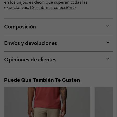
en los bajos, es decir, que superan todas las
expectativas.
Descubre la colección >
Composición
Expan
or
collap
Envíos y devoluciones
sectio
Expan
or
collap
Opiniones de clientes
sectio
Expan
or
collap
Puede Que También Te Gusten
sectio