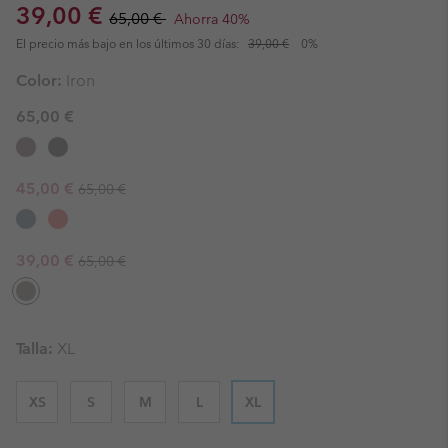
Sale price:
Regular price:
39,00 €
65,00 €
Ahorra 40%
El precio más bajo en los últimos 30 días:
39,00 €
0%
Color:
Iron
65,00 €
Regular price:
Sale price:
45,00 €
65,00 €
Regular price:
Sale price:
39,00 €
65,00 €
Talla:
XL
XS
S
M
L
XL