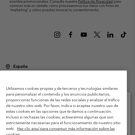
eventos promocionales. Consulta nuestra
Política de Privacidad
para
conocer más en detalle cómo procesaremos tus datos con fines de
’marketing’ y cómo puedes revocar tu consentimiento.
España
©
2026
Columbia Sportswear Spain S.L.U. Avenida del Doctor Arce, 14,
28002 Madrid, España. Todos los derechos reservados.
Utilizamos cookies propias y de terceros y tecnologías similares
Condiciones de uso
Terminos de Venta
Garantía
para personalizar el contenido y los anuncios publicitarios,
Política de Privacidad
proporcionar funciones de las redes sociales y analizar el tráfico
de nuestro sitio web. Por favor, indica si aceptas nuestro uso de
Términos y condiciones del programa de miembros
estas cookies en las opciones que te damos a continuación.
Selecciona tu país e idioma envío
Incluso si rechazas las cookies, activaremos algunas que son
Términos De Uso Del Contenido Generado Por Los Usuarios
Compras en línea disponibles
estrictamente necesarias para el funcionamiento de nuestro sitio
Impressum
Cookies
Public CBCR
web.
Haz clic aquí para conseguir más información sobre las
cookies