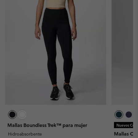
Mallas Boundless Trek™ para mujer
Nuevos Colo
Mallas Col
Hidroabsorbente