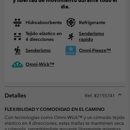
y libertad de movimiento durante todo el
día.
Hidroabsorbente
Refrigerante
Tejido elástico en
Senderismo
4 direcciones
rápido
Senderismo
Omni-Freeze™
Omni-Wick™
Detalles
Ref. #
2155741
Expan
or
FLEXIBILIDAD Y COMODIDAD EN EL CAMINO
collap
Con tecnologías como Omni-Wick™ y un cómodo tejido
sectio
elástico en 4 direcciones, estas mallas te mantienen seca
y cómoda, permitiéndote moverte libremente mientras