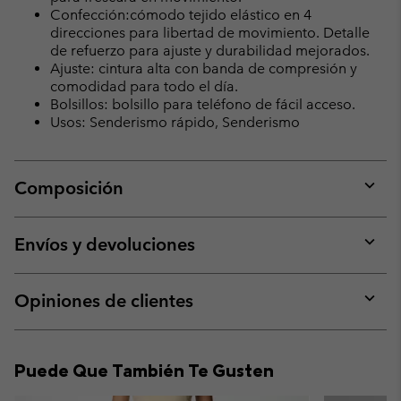
Confección:cómodo tejido elástico en 4
direcciones para libertad de movimiento. Detalle
de refuerzo para ajuste y durabilidad mejorados.
Ajuste: cintura alta con banda de compresión y
comodidad para todo el día.
Bolsillos: bolsillo para teléfono de fácil acceso.
Usos: Senderismo rápido, Senderismo
Composición
Expan
or
collap
Envíos y devoluciones
sectio
Expan
or
collap
Opiniones de clientes
sectio
Expan
or
collap
Puede Que También Te Gusten
sectio