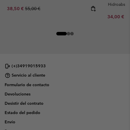
Hidroabsor
Sale price:
Regular price:
38,50 €
55,00 €
Minimum sa
34,00 €
-
(+)34919015933
Servicio al cliente
Formulario de contacto
Devoluciones
Desistir del contrato
Estado del pedido
Envío