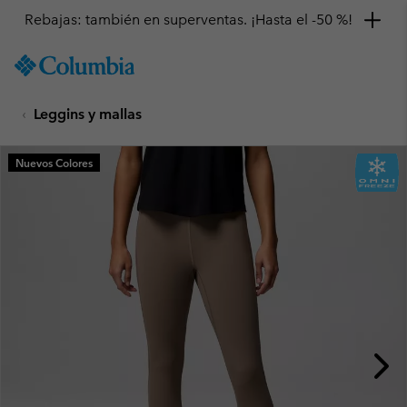
Rebajas: también en superventas. ¡Hasta el -50 %!
SKIP
Columbia
TO
Sportswear
CONTENT
Leggins y mallas
SKIP
TO
MAIN
Nuevos Colores
NAV
SKIP
TO
SEARCH