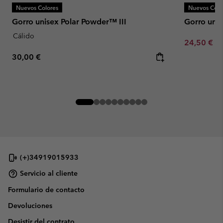
Nuevos Colores
Nuevos Colo
Gorro unisex Polar Powder™ III
Gorro unis
Cálido
Minimum sa
24,50 €
-
Regular price:
30,00 €
(+)34919015933
Servicio al cliente
Formulario de contacto
Devoluciones
Desistir del contrato