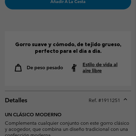
Añadir A La Cesta
Gorro suave y cómodo, de tejido grueso,
perfecto para el día a día.
Estilo de vida al
De peso pesado
aire libre
Detalles
Ref. #
1911251
Expan
or
UN CLÁSICO MODERNO
collap
Complementa cualquier conjunto con este gorro clásico
sectio
y acogedor, que combina un diseño tradicional con una
confección moderna.