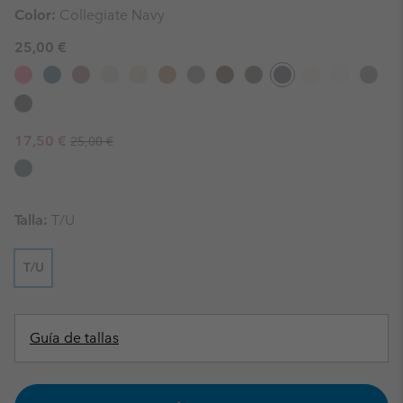
Color:
Collegiate Navy
25,00 €
Regular price:
Sale price:
17,50 €
25,00 €
Talla:
T/U
T/U
Guía de tallas