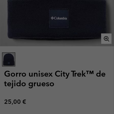
Gorro unisex City Trek™ de
tejido grueso
Regular price:
25,00 €