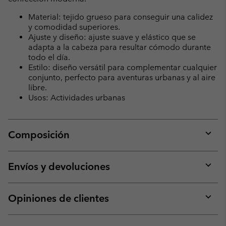
Material: tejido grueso para conseguir una calidez
y comodidad superiores.
Ajuste y diseño: ajuste suave y elástico que se
adapta a la cabeza para resultar cómodo durante
todo el día.
Estilo: diseño versátil para complementar cualquier
conjunto, perfecto para aventuras urbanas y al aire
libre.
Usos: Actividades urbanas
Composición
Expan
or
collap
Envíos y devoluciones
sectio
Expan
or
collap
Opiniones de clientes
sectio
Expan
or