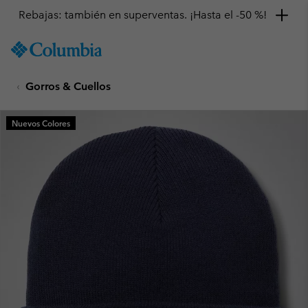
Rebajas: también en superventas. ¡Hasta el -50 %!
SKIP
Columbia
TO
Sportswear
CONTENT
Gorros & Cuellos
SKIP
TO
MAIN
Nuevos Colores
NAV
SKIP
TO
SEARCH