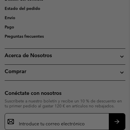
Estado del pedido
Envío
Pago
Preguntas frecuentes
Acerca de Nosotros
Comprar
Conéctate con nosotros
Suscríbete a nuestro boletín y recibe un 10 % de descuento en
tu primer pedido al gastar 120 € en artículos no rebajados.
Suscripción
de
correo
Suscri