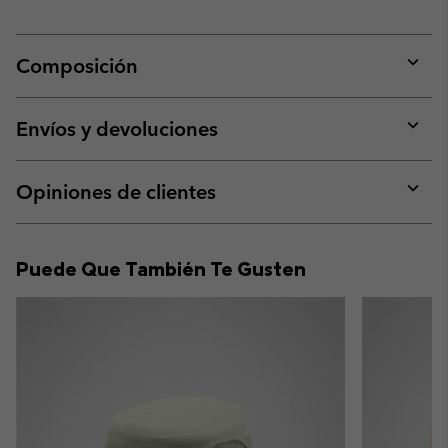
Composición
Expan
or
collap
Envíos y devoluciones
sectio
Expan
or
collap
Opiniones de clientes
sectio
Expan
or
collap
Puede Que También Te Gusten
sectio