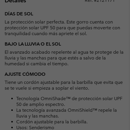
Detalles
Ref. #
2121171
Expan
or
DÍAS DE SOL
collap
La protección solar perfecta. Este gorro cuenta con
sectio
protección solar UPF 50 para que puedas moverte con
tranquilidad cuando más apriete el sol.
BAJO LA LLUVIA O EL SOL
El avanzado acabado repelente al agua te protege de la
lluvia y las manchas para que estés a salvo de la
humedad si cambia el tiempo.
AJUSTE CÓMODO
Tiene un cordón ajustable para la barbilla que evita que
se te vuele si empieza a soplar el viento.
Tecnología OmniShade™ de protección solar UPF
50 de amplio espectro.
La tecnología avanzada OmniShield™ repele la
lluvia y las manchas.
Cordón ajustable para la barbilla.
Usos: Senderismo