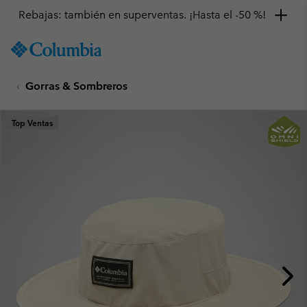
Rebajas: también en superventas. ¡Hasta el -50 %!
SKIP
Columbia
TO
Sportswear
CONTENT
Gorras & Sombreros
SKIP
TO
MAIN
Top Ventas
NAV
SKIP
TO
SEARCH