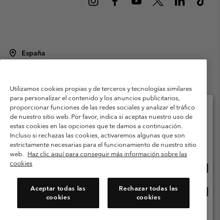
España
©
2026
Columbia Sportswear Spain S.L.U. Avenida del Doctor Arce, 14,
28002 Madrid, España. Todos los derechos reservados.
Utilizamos cookies propias y de terceros y tecnologías similares
Condiciones de uso
Terminos de Venta
Garantía
para personalizar el contenido y los anuncios publicitarios,
Política de Privacidad
proporcionar funciones de las redes sociales y analizar el tráfico
de nuestro sitio web. Por favor, indica si aceptas nuestro uso de
Términos y condiciones del programa de miembros
estas cookies en las opciones que te damos a continuación.
Selecciona tu país e idioma envío
Incluso si rechazas las cookies, activaremos algunas que son
Términos De Uso Del Contenido Generado Por Los Usuarios
Compras en línea disponibles
estrictamente necesarias para el funcionamiento de nuestro sitio
Impressum
Cookies
Public CBCR
web.
Haz clic aquí para conseguir más información sobre las
cookies
Comp
United States
en
Servicio al cliente: Lu. - Vi. de 9:00 a 13:00 y de 14:00 a 18:00
(+)34919015933
línea
Aceptar todas las
Rechazar todas las
Comp
España
dispon
cookies
cookies
en
línea
Ver Todos Los Países
dispon