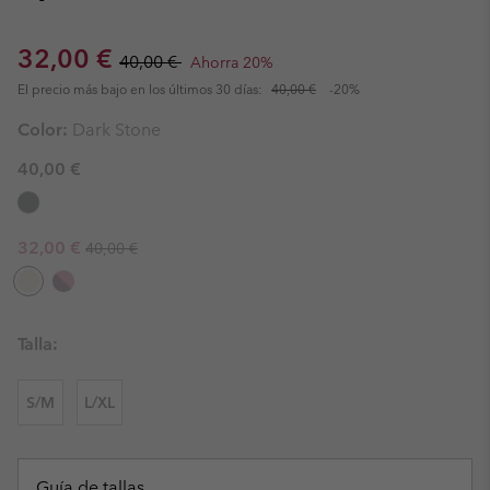
Sale price:
Regular price:
32,00 €
40,00 €
Ahorra 20%
El precio más bajo en los últimos 30 días:
40,00 €
-20%
Color:
Dark Stone
40,00 €
Regular price:
Sale price:
32,00 €
40,00 €
Talla:
S/M
L/XL
Guía de tallas