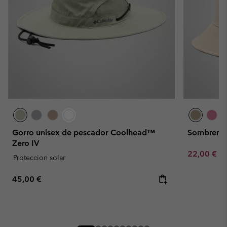
Gorro unisex de pescador Coolhead™
Sombrero d
Zero IV
Minimum sa
22,00 €
-
Proteccion solar
Regular price:
45,00 €