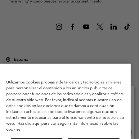
’marketing’ y cómo puedes revocar tu consentimiento.
España
©
2026
Columbia Sportswear Spain S.L.U. Avenida del Doctor Arce, 14,
28002 Madrid, España. Todos los derechos reservados.
Utilizamos cookies propias y de terceros y tecnologías similares
Condiciones de uso
Terminos de Venta
Garantía
para personalizar el contenido y los anuncios publicitarios,
Política de Privacidad
proporcionar funciones de las redes sociales y analizar el tráfico
de nuestro sitio web. Por favor, indica si aceptas nuestro uso de
Términos y condiciones del programa de miembros
estas cookies en las opciones que te damos a continuación.
Selecciona tu país e idioma envío
Incluso si rechazas las cookies, activaremos algunas que son
Términos De Uso Del Contenido Generado Por Los Usuarios
Compras en línea disponibles
estrictamente necesarias para el funcionamiento de nuestro sitio
Impressum
Cookies
Public CBCR
web.
Haz clic aquí para conseguir más información sobre las
cookies
Comp
United States
en
Servicio al cliente: Lu. - Vi. de 9:00 a 13:00 y de 14:00 a 18:00