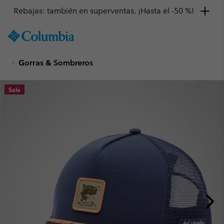
Rebajas: también en superventas. ¡Hasta el -50 %!
SKIP
Columbia
TO
Sportswear
CONTENT
Gorras & Sombreros
SKIP
TO
MAIN
Sale
NAV
SKIP
TO
SEARCH