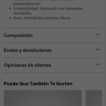
personalización.
Sostenibilidad: fabricado con materiales
reciclados.
Usos: Actividades urbanas, Pesca
Composición
Expan
or
collap
Envíos y devoluciones
sectio
Expan
or
collap
Opiniones de clientes
sectio
Expan
or
collap
Puede Que También Te Gusten
sectio