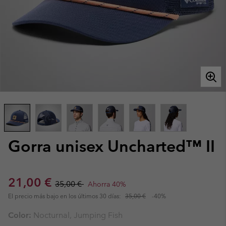
Gorra unisex Uncharted™ II
Sale price:
Regular price:
21,00 €
35,00 €
Ahorra 40%
El precio más bajo en los últimos 30 días:
35,00 €
-40%
Color:
Nocturnal, Jumping Fish