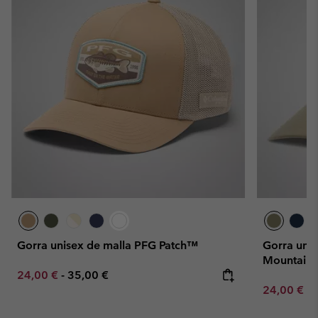
Gorra unisex de malla PFG Patch™
Gorra unis
Mountainc
Minimum sale price:
Maximum price:
24,00 €
-
35,00 €
Minimum sa
24,00 €
-