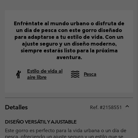
Enfréntate al mundo urbano o disfruta de
un día de pesca con este gorro diseñado
para adaptarse a tu estilo de vida. Con un
ajuste seguro y un diseño moderno,
siempre estarás listo para la próxima
aventura.
Estilo de vida al
Pesca
aire libre
Detalles
Ref. #
2158551
Expan
or
DISEÑO VERSÁTIL Y AJUSTABLE
collap
Este gorro es perfecto para la vida urbana o un día de
sectio
pesca, ofreciendo un ajuste seguro y un estilo que se