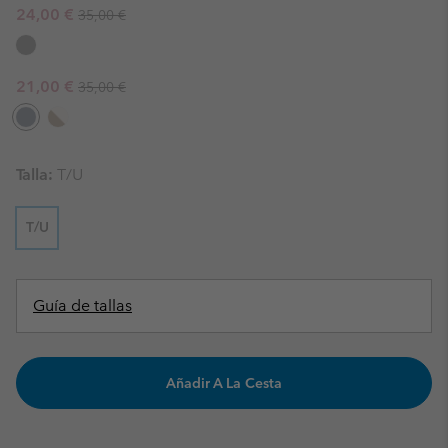
Regular price:
Sale price:
24,00 €
35,00 €
Regular price:
Sale price:
21,00 €
35,00 €
Talla:
T/U
T/U
Guía de tallas
Añadir A La Cesta