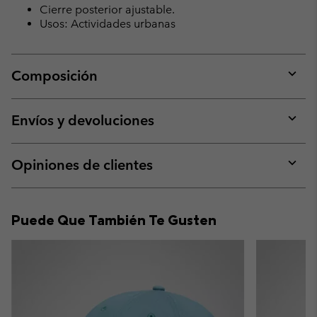
Cierre posterior ajustable.
Usos: Actividades urbanas
Composición
Expan
or
collap
Envíos y devoluciones
sectio
Expan
or
collap
Opiniones de clientes
sectio
Expan
or
collap
Puede Que También Te Gusten
sectio