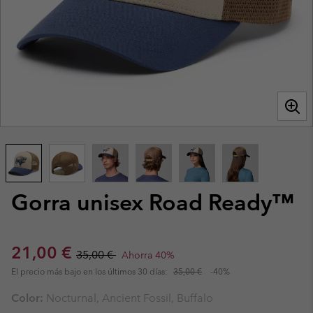
Gorra unisex Road Ready™
Sale price:
Regular price:
21,00 €
35,00 €
Ahorra 40%
El precio más bajo en los últimos 30 días:
35,00 €
-40%
Color:
Nocturnal, Ancient Fossil, Buffalo