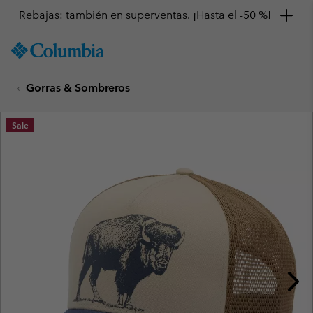
Rebajas: también en superventas. ¡Hasta el -50 %!
SKIP
Columbia
TO
Sportswear
CONTENT
Gorras & Sombreros
SKIP
TO
MAIN
Sale
NAV
SKIP
TO
SEARCH