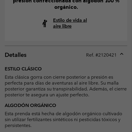
presión confeccionada con algodón 100 %
orgánico.
Estilo de vida al
aire libre
Detalles
Ref. #
2120421
Expan
or
ESTILO CLÁSICO
collap
Esta clásica gorra con cierre posterior a presión es
sectio
perfecta para días de aventuras al aire libre. Su malla
posterior garantiza su transpirabilidad. Además, el cierre
posterior te asegura un ajuste perfecto.
ALGODÓN ORGÁNICO
Esta prenda está hecha de algodón orgánico cultivado
sin utilizar fertilizantes sintéticos ni pesticidas tóxicos y
persistentes.