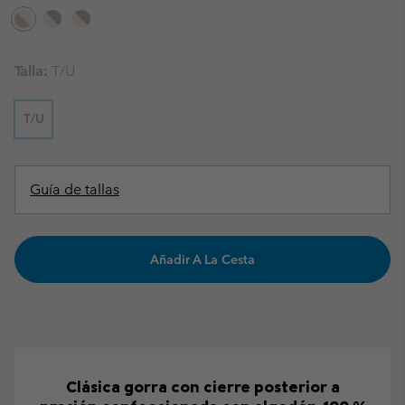
Talla:
T/U
T/U
Guía de tallas
Añadir A La Cesta
Clásica gorra con cierre posterior a