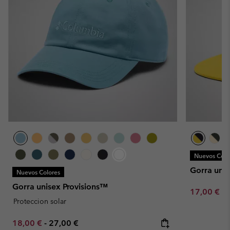
Nuevos Colo
Gorra uni
Nuevos Colores
Gorra unisex Provisions™
Minimum sa
17,00 €
-
Proteccion solar
Minimum sale price:
Maximum price:
18,00 €
-
27,00 €