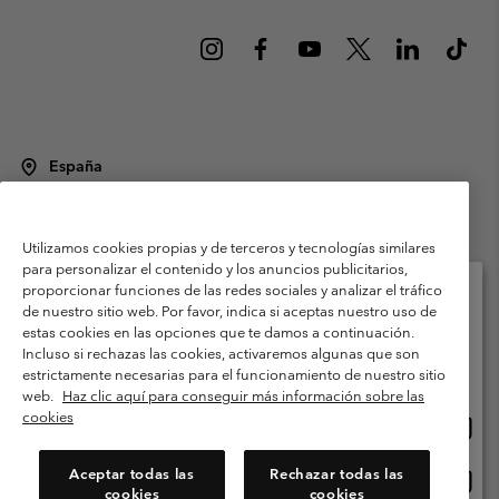
España
©
2026
Columbia Sportswear Spain S.L.U. Avenida del Doctor Arce, 14,
28002 Madrid, España. Todos los derechos reservados.
Utilizamos cookies propias y de terceros y tecnologías similares
Condiciones de uso
Terminos de Venta
Garantía
para personalizar el contenido y los anuncios publicitarios,
Política de Privacidad
proporcionar funciones de las redes sociales y analizar el tráfico
de nuestro sitio web. Por favor, indica si aceptas nuestro uso de
Términos y condiciones del programa de miembros
estas cookies en las opciones que te damos a continuación.
Selecciona tu país e idioma envío
Incluso si rechazas las cookies, activaremos algunas que son
Términos De Uso Del Contenido Generado Por Los Usuarios
Compras en línea disponibles
estrictamente necesarias para el funcionamiento de nuestro sitio
Impressum
Cookies
Public CBCR
web.
Haz clic aquí para conseguir más información sobre las
cookies
Comp
United States
en
Servicio al cliente: Lu. - Vi. de 9:00 a 13:00 y de 14:00 a 18:00
(+)34919015933
línea
Aceptar todas las
Rechazar todas las
Comp
España
dispon
cookies
cookies