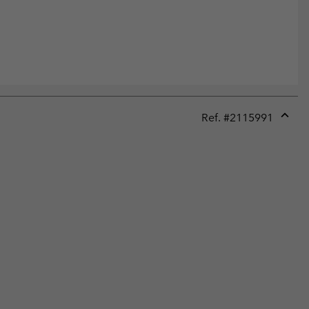
Ref. #
2115991
Expan
or
collap
sectio