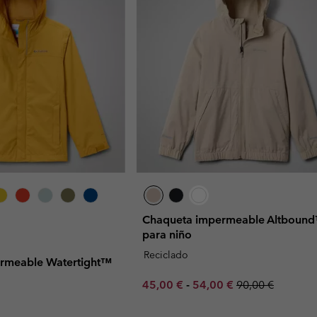
Chaqueta impermeable Altboun
para niño
Reciclado
rmeable Watertight™
Minimum sale price:
Maximum sale price:
Regular price:
45,00 €
-
54,00 €
90,00 €