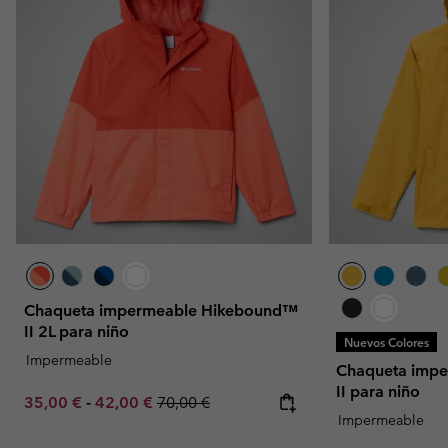
Chaqueta impermeable Hikebound™
II 2L para niño
Nuevos Colores
Impermeable
Chaqueta impe
II para niño
Minimum sale price:
Maximum sale price:
Regular price:
35,00 €
-
42,00 €
70,00 €
Impermeable