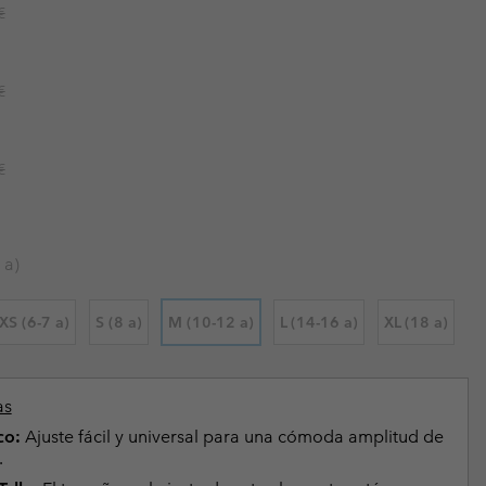
r price:
€
Invierno & de Esquí
Invierno & de Esquí
Guía De Artícolos Impermeables
Guía De Artícolos Impermeables
as grandes
 para mujer
r price:
€
s para hombre
r price:
€
 a)
XS (6-7 a)
S (8 a)
M (10-12 a)
L (14-16 a)
XL (18 a)
as
co:
Ajuste fácil y universal para una cómoda amplitud de
.