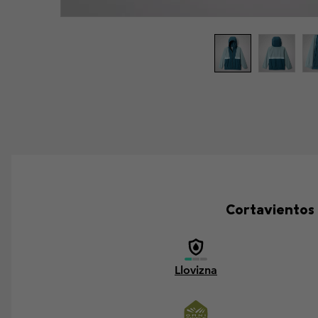
Cortavientos 
Llovizna