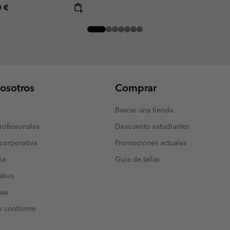
rice:
mum price:
0 €
osotros
Comprar
Buscar una tienda
ofesionales
Descuento estudiantes
corporativa
Promociones actuales
ia
Guía de tallas
tivo
nsa
o conforme