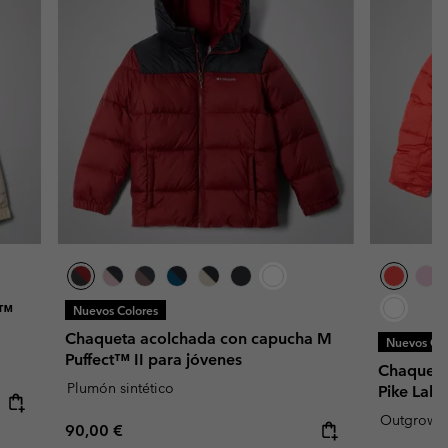
d™
Nuevos Colores
Chaqueta acolchada con capucha M
Nuevos Col
Puffect™ II para jóvenes
Chaqueta
Plumón sintético
Pike Lake
Outgrow
Regular price:
90,00 €