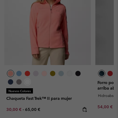
Forro pola
arriba ab
Nuevos Colores
Hidroabsor
Chaqueta Fast Trek™ II para mujer
Minimum sa
54,00 €
-
Minimum sale price:
Maximum price:
30,00 €
-
65,00 €