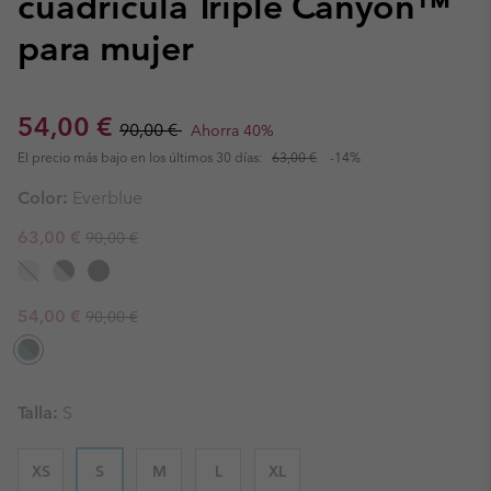
cuadrícula Triple Canyon™
para mujer
Sale price:
Regular price:
54,00 €
90,00 €
Ahorra 40%
El precio más bajo en los últimos 30 días:
63,00 €
-14%
Color:
Everblue
Regular price:
Sale price:
63,00 €
90,00 €
Regular price:
Sale price:
54,00 €
90,00 €
Talla:
S
XS
S
M
L
XL