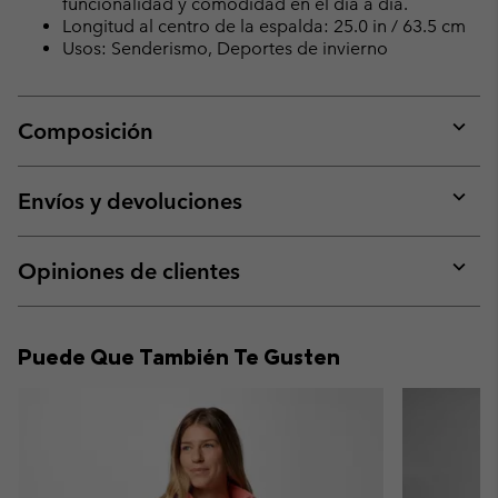
funcionalidad y comodidad en el día a día.
Longitud al centro de la espalda: 25.0 in / 63.5 cm
Usos: Senderismo, Deportes de invierno
Composición
Expan
or
collap
Envíos y devoluciones
sectio
Expan
or
collap
Opiniones de clientes
sectio
Expan
or
collap
Puede Que También Te Gusten
sectio