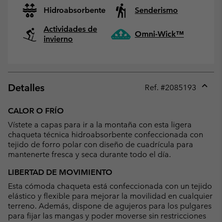
Hidroabsorbente
Senderismo
Actividades de
Omni-Wick™
invierno
Detalles
Ref. #
2085193
Expan
or
CALOR O FRÍO
collap
Vístete a capas para ir a la montaña con esta ligera
sectio
chaqueta técnica hidroabsorbente confeccionada con
tejido de forro polar con diseño de cuadrícula para
mantenerte fresca y seca durante todo el día.
LIBERTAD DE MOVIMIENTO
Esta cómoda chaqueta está confeccionada con un tejido
elástico y flexible para mejorar la movilidad en cualquier
terreno. Además, dispone de agujeros para los pulgares
para fijar las mangas y poder moverse sin restricciones