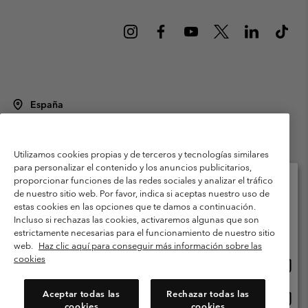
España
©
2026
Columbia Sportswear Spain S.L.U. Avenida del Doctor Arce, 14,
28002 Madrid, España. Todos los derechos reservados.
Utilizamos cookies propias y de terceros y tecnologías similares
Condiciones de uso
Terminos de Venta
Garantía
para personalizar el contenido y los anuncios publicitarios,
Política de Privacidad
proporcionar funciones de las redes sociales y analizar el tráfico
de nuestro sitio web. Por favor, indica si aceptas nuestro uso de
Términos y condiciones del programa de miembros
estas cookies en las opciones que te damos a continuación.
Selecciona tu país e idioma envío
Incluso si rechazas las cookies, activaremos algunas que son
Términos De Uso Del Contenido Generado Por Los Usuarios
Compras en línea disponibles
estrictamente necesarias para el funcionamiento de nuestro sitio
Impressum
Cookies
Public CBCR
web.
Haz clic aquí para conseguir más información sobre las
cookies
Comp
United States
en
Servicio al cliente: Lu. - Vi. de 9:00 a 13:00 y de 14:00 a 18:00
(+)34919015933
línea
Aceptar todas las
Rechazar todas las
Comp
España
dispon
cookies
cookies