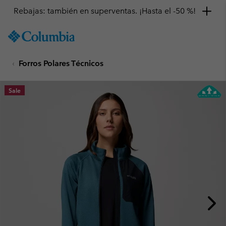
Rebajas: también en superventas. ¡Hasta el -50 %!
SKIP
Columbia
TO
Sportswear
CONTENT
Forros Polares Técnicos
SKIP
TO
MAIN
Sale
NAV
SKIP
TO
SEARCH