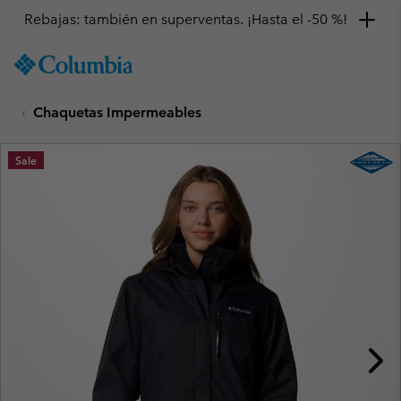
Rebajas: también en superventas. ¡Hasta el -50 %!
SKIP
Columbia
TO
Sportswear
CONTENT
Chaquetas Impermeables
SKIP
TO
MAIN
Sale
NAV
SKIP
TO
SEARCH