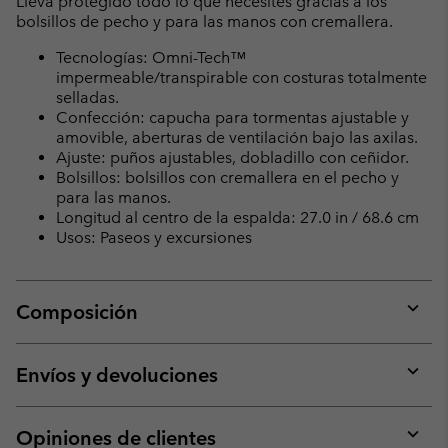
Lleva protegido todo lo que necesites gracias a los
bolsillos de pecho y para las manos con cremallera.
Tecnologías: Omni-Tech™
impermeable/transpirable con costuras totalmente
selladas.
Confección: capucha para tormentas ajustable y
amovible, aberturas de ventilación bajo las axilas.
Ajuste: puños ajustables, dobladillo con ceñidor.
Bolsillos: bolsillos con cremallera en el pecho y
para las manos.
Longitud al centro de la espalda: 27.0 in / 68.6 cm
Usos: Paseos y excursiones
Composición
Expan
or
collap
Envíos y devoluciones
sectio
Expan
or
collap
Opiniones de clientes