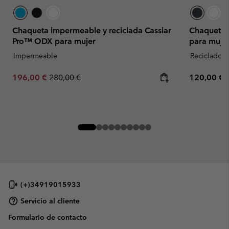
Chaqueta impermeable y reciclada Cassiar
Chaqueta i
Pro™ ODX para mujer
para muje
Impermeable
Reciclado
Sale price:
Regular price:
Regular pr
196,00 €
280,00 €
120,00 €
(+)34919015933
Servicio al cliente
Formulario de contacto