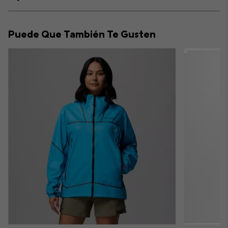
sectio
Expan
or
collap
Puede Que También Te Gusten
sectio