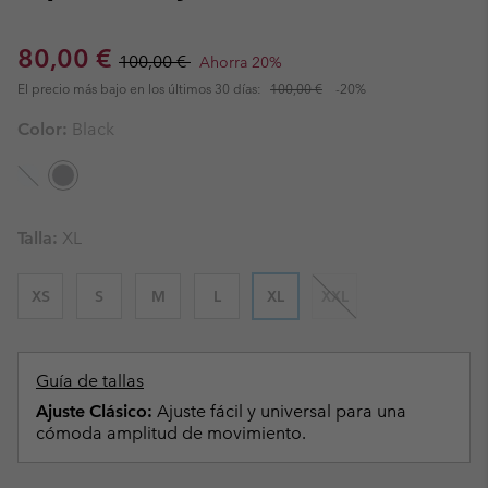
Sale price:
Regular price:
80,00 €
100,00 €
Ahorra 20%
El precio más bajo en los últimos 30 días:
100,00 €
-20%
Color:
Black
Talla:
XL
XS
S
M
L
XL
XXL
Guía de tallas
Ajuste Clásico:
Ajuste fácil y universal para una
cómoda amplitud de movimiento.