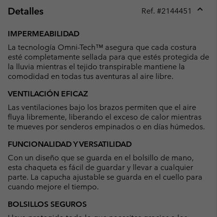
Detalles
Ref. #
2144451
Expan
or
IMPERMEABILIDAD
collap
La tecnología Omni-Tech™ asegura que cada costura
sectio
esté completamente sellada para que estés protegida de
la lluvia mientras el tejido transpirable mantiene la
comodidad en todas tus aventuras al aire libre.
VENTILACIÓN EFICAZ
Las ventilaciones bajo los brazos permiten que el aire
fluya libremente, liberando el exceso de calor mientras
te mueves por senderos empinados o en días húmedos.
FUNCIONALIDAD Y VERSATILIDAD
Con un diseño que se guarda en el bolsillo de mano,
esta chaqueta es fácil de guardar y llevar a cualquier
parte. La capucha ajustable se guarda en el cuello para
cuando mejore el tiempo.
BOLSILLOS SEGUROS