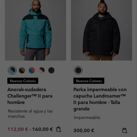
Nuevos Colores
Nuevos Colores
Anorak-sudadera
Parka impermeable con
Challenger™ II para
capucha Landroamer™
hombre
II para hombre - Talla
grande
Resistente al agua y las
manchas
Impermeable
Minimum sale price:
Maximum price:
112,00 €
-
160,00 €
Regular price:
300,00 €