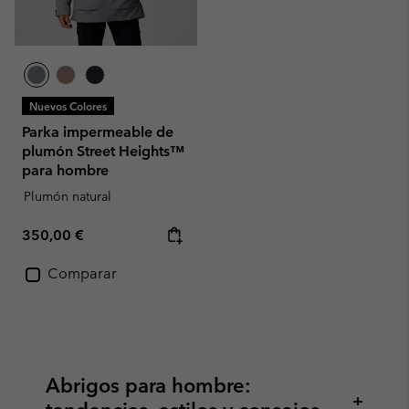
Nuevos Colores
Parka impermeable de
plumón Street Heights™
para hombre
Plumón natural
Regular price:
350,00 €
Comparar
Abrigos para hombre:
+