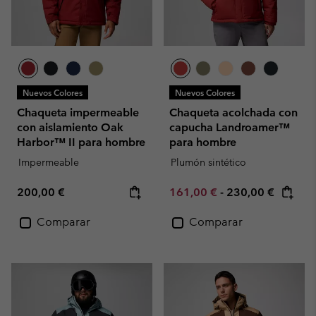
Nuevos Colores
Nuevos Colores
Chaqueta impermeable
Chaqueta acolchada con
con aislamiento Oak
capucha Landroamer™
Harbor™ II para hombre
para hombre
Impermeable
Plumón sintético
Regular price:
Minimum sale price:
Maximum price:
200,00 €
161,00 €
-
230,00 €
Comparar
Comparar