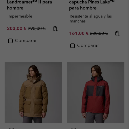
Landroamer™ II para
capucha Pines Lake™
hombre
para hombre
Impermeable
Resistente al agua y las
manchas
Sale price:
Regular price:
203,00 €
290,00 €
Sale price:
Regular price:
161,00 €
230,00 €
Comparar
Comparar