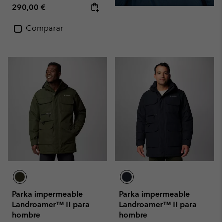
Regular price:
290,00 €
Comparar
Parka impermeable
Parka impermeable
Landroamer™ II para
Landroamer™ II para
hombre
hombre