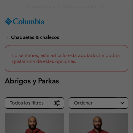
Consigue un 10 % de descuento
SKIP
Columbia
TO
Sportswear
CONTENT
Chaquetas & chalecos
SKIP
TO
MAIN
NAV
Lo sentimos, este artículo está agotado. Le podria
gustar una de estas opciones.
SKIP
TO
SEARCH
Abrigos y Parkas
Todos los filtros
Ordenar