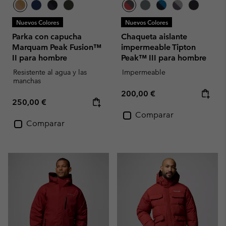
Nuevos Colores
Nuevos Colores
Parka con capucha
Chaqueta aislante
Marquam Peak Fusion™
impermeable Tipton
II para hombre
Peak™ III para hombre
Resistente al agua y las
Impermeable
manchas
Regular price:
200,00 €
Regular price:
250,00 €
Comparar
Comparar