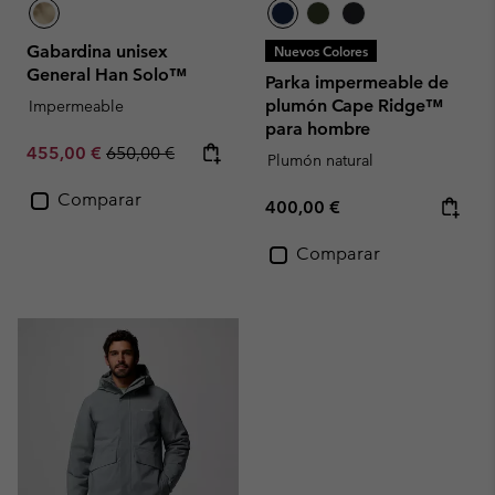
Gabardina unisex
Nuevos Colores
General Han Solo™
Parka impermeable de
plumón Cape Ridge™
Impermeable
para hombre
Sale price:
Regular price:
455,00 €
650,00 €
Plumón natural
Comparar
Regular price:
400,00 €
Comparar