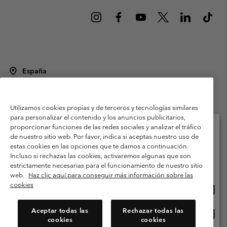
España
©
2026
Columbia Sportswear Spain S.L.U. Avenida del Doctor Arce, 14,
28002 Madrid, España. Todos los derechos reservados.
Utilizamos cookies propias y de terceros y tecnologías similares
Condiciones de uso
Terminos de Venta
Garantía
para personalizar el contenido y los anuncios publicitarios,
Política de Privacidad
proporcionar funciones de las redes sociales y analizar el tráfico
de nuestro sitio web. Por favor, indica si aceptas nuestro uso de
Términos y condiciones del programa de miembros
estas cookies en las opciones que te damos a continuación.
Selecciona tu país e idioma envío
Incluso si rechazas las cookies, activaremos algunas que son
Términos De Uso Del Contenido Generado Por Los Usuarios
Compras en línea disponibles
estrictamente necesarias para el funcionamiento de nuestro sitio
Impressum
Cookies
Public CBCR
web.
Haz clic aquí para conseguir más información sobre las
cookies
Comp
United States
en
Servicio al cliente: Lu. - Vi. de 9:00 a 13:00 y de 14:00 a 18:00
(+)34919015933
línea
Aceptar todas las
Rechazar todas las
Comp
España
dispon
cookies
cookies
en