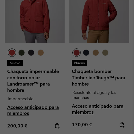
Nuevo
Nuevo
Chaqueta impermeable
Chaqueta bomber
con forro polar
Timberline Tough™ para
Landroamer™ para
hombre
hombre
Resistente al agua y las
manchas
Impermeable
Acceso anticipado para
Acceso anticipado para
miembros
miembros
Regular price:
170,00 €
Regular price:
200,00 €