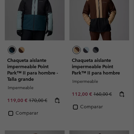
Chaqueta aislante
Chaqueta aislante
impermeable Point
impermeable Point
Park™ II para hombre -
Park™ II para hombre
Talla grande
Impermeable
Impermeable
Sale price:
Regular price:
112,00 €
160,00 €
Sale price:
Regular price:
119,00 €
170,00 €
Comparar
Comparar