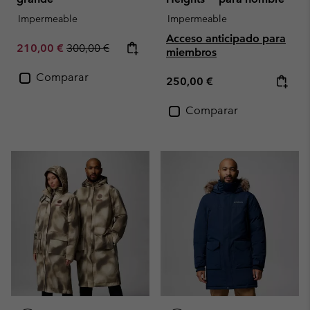
Impermeable
Impermeable
Acceso anticipado para
Sale price:
Regular price:
210,00 €
300,00 €
miembros
Comparar
Regular price:
250,00 €
Comparar