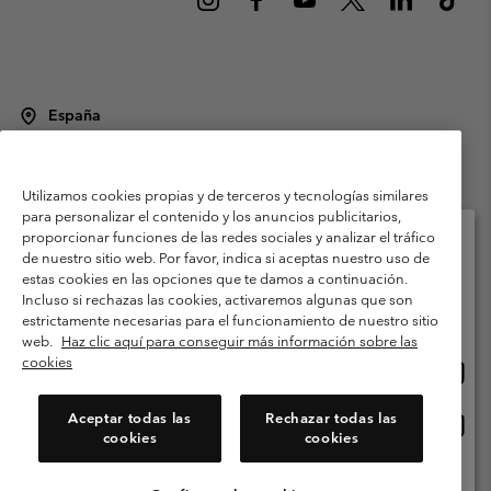
España
©
2026
Columbia Sportswear Spain S.L.U. Avenida del Doctor Arce, 14,
28002 Madrid, España. Todos los derechos reservados.
Utilizamos cookies propias y de terceros y tecnologías similares
Condiciones de uso
Terminos de Venta
Garantía
para personalizar el contenido y los anuncios publicitarios,
Política de Privacidad
proporcionar funciones de las redes sociales y analizar el tráfico
de nuestro sitio web. Por favor, indica si aceptas nuestro uso de
Términos y condiciones del programa de miembros
estas cookies en las opciones que te damos a continuación.
Selecciona tu país e idioma envío
Incluso si rechazas las cookies, activaremos algunas que son
Términos De Uso Del Contenido Generado Por Los Usuarios
Compras en línea disponibles
estrictamente necesarias para el funcionamiento de nuestro sitio
Impressum
Cookies
Public CBCR
web.
Haz clic aquí para conseguir más información sobre las
cookies
Comp
United States
en
Servicio al cliente: Lu. - Vi. de 9:00 a 13:00 y de 14:00 a 18:00
(+)34919015933
línea
Aceptar todas las
Rechazar todas las
Comp
España
dispon
cookies
cookies
en
línea
Ver Todos Los Países
dispon