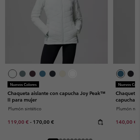
Nuevos Colores
Nuevos Colo
Chaqueta aislante con capucha Joy Peak™
Chaqueta f
II para mujer
capucha C
Plumón sintético
Plumón natu
Minimum sale price:
Maximum price:
Minimum sa
119,00 €
-
170,00 €
140,00 €