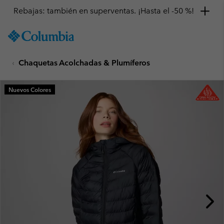
Rebajas: también en superventas. ¡Hasta el -50 %!
SKIP
Columbia
TO
Sportswear
CONTENT
Chaquetas Acolchadas & Plumíferos
SKIP
TO
MAIN
Nuevos Colores
NAV
SKIP
TO
SEARCH