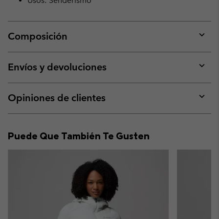
Usos: Senderismo
Composición
Expan
or
collap
Envíos y devoluciones
sectio
Expan
or
collap
Opiniones de clientes
sectio
Expan
or
collap
Puede Que También Te Gusten
sectio