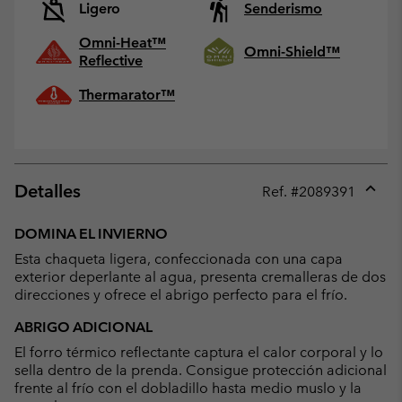
Ligero
Senderismo
Omni-Heat™
Omni-Shield™
Reflective
Thermarator™
Detalles
Ref. #
2089391
Expan
or
DOMINA EL INVIERNO
collap
Esta chaqueta ligera, confeccionada con una capa
sectio
exterior deperlante al agua, presenta cremalleras de dos
direcciones y ofrece el abrigo perfecto para el frío.
ABRIGO ADICIONAL
El forro térmico reflectante captura el calor corporal y lo
sella dentro de la prenda. Consigue protección adicional
frente al frío con el dobladillo hasta medio muslo y la