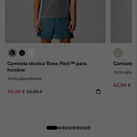
Camiseta técnica Three Pitch™ para
Camiseta 
hombre
Hidroabsor
Hidroabsorbente
Minimum sa
42,00 €
-
Sale price:
Regular price:
30,00 €
50,00 €