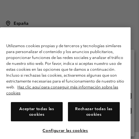
España
©
2026
Columbia Sportswear Spain S.L.U. Avenida del Doctor Arce, 14,
28002 Madrid, España. Todos los derechos reservados.
Utilizamos cookies propias y de terceros y tecnologías similares
Condiciones de uso
Terminos de Venta
Garantía
para personalizar el contenido y los anuncios publicitarios,
Política de Privacidad
proporcionar funciones de las redes sociales y analizar el tráfico
de nuestro sitio web. Por favor, indica si aceptas nuestro uso de
Términos y condiciones del programa de miembros
estas cookies en las opciones que te damos a continuación.
Selecciona tu país e idioma envío
Incluso si rechazas las cookies, activaremos algunas que son
Términos De Uso Del Contenido Generado Por Los Usuarios
Compras en línea disponibles
estrictamente necesarias para el funcionamiento de nuestro sitio
Impressum
Cookies
Public CBCR
web.
Haz clic aquí para conseguir más información sobre las
cookies
Comp
United States
en
Servicio al cliente: Lu. - Vi. de 9:00 a 13:00 y de 14:00 a 18:00
(+)34919015933
línea
Aceptar todas las
Rechazar todas las
Comp
España
dispon
cookies
cookies
en
línea
Ver Todos Los Países
dispon
Configurar las cookies