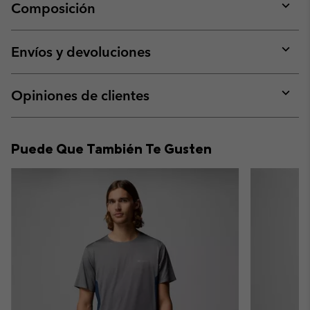
Composición
Expan
or
collap
Envíos y devoluciones
sectio
Expan
or
collap
Opiniones de clientes
sectio
Expan
or
collap
Puede Que También Te Gusten
sectio