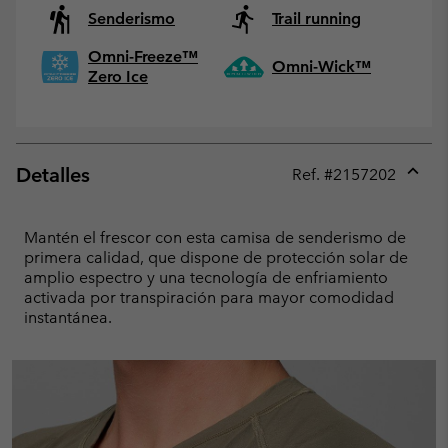
Senderismo
Trail running
Omni-Freeze™
Omni-Wick™
Zero Ice
Detalles
Ref. #
2157202
Expan
or
collap
Mantén el frescor con esta camisa de senderismo de
sectio
primera calidad, que dispone de protección solar de
amplio espectro y una tecnología de enfriamiento
activada por transpiración para mayor comodidad
instantánea.