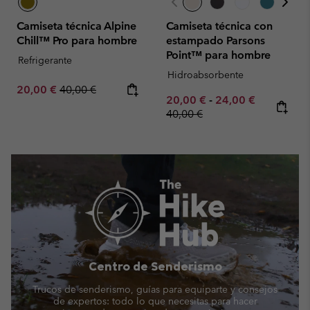
Camiseta técnica Alpine
Camiseta técnica con
Chill™ Pro para hombre
estampado Parsons
Point™ para hombre
Refrigerante
Hidroabsorbente
Sale price:
Regular price:
20,00 €
40,00 €
Minimum sale price:
Maximum sale pric
Regular pr
20,00 €
-
24,00 €
40,00 €
Centro de Senderismo
Trucos de senderismo, guías para equiparte y consejos
de expertos: todo lo que necesitas para hacer