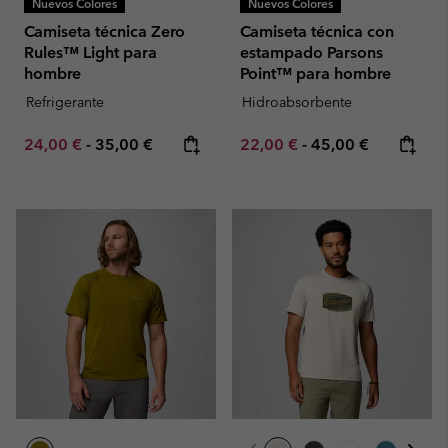
Nuevos Colores
Nuevos Colores
Camiseta técnica Zero
Camiseta técnica con
Rules™ Light para
estampado Parsons
hombre
Point™ para hombre
Refrigerante
Hidroabsorbente
Minimum sale price:
Maximum price:
Minimum sale price:
Maximum price:
24,00 €
-
35,00 €
22,00 €
-
45,00 €