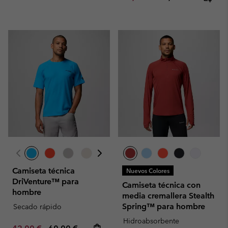
Camiseta técnica
Nuevos Colores
DriVenture™ para
Camiseta técnica con
hombre
media cremallera Stealth
Spring™ para hombre
Secado rápido
Hidroabsorbente
Minimum sale price:
Maximum price: