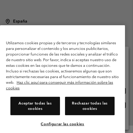
España
©
2026
Columbia Sportswear Spain S.L.U. Avenida del Doctor Arce, 14,
28002 Madrid, España. Todos los derechos reservados.
Utilizamos cookies propias y de terceros y tecnologías similares
Condiciones de uso
Terminos de Venta
Garantía
para personalizar el contenido y los anuncios publicitarios,
Política de Privacidad
proporcionar funciones de las redes sociales y analizar el tráfico
de nuestro sitio web. Por favor, indica si aceptas nuestro uso de
Términos y condiciones del programa de miembros
estas cookies en las opciones que te damos a continuación.
Selecciona tu país e idioma envío
Incluso si rechazas las cookies, activaremos algunas que son
Términos De Uso Del Contenido Generado Por Los Usuarios
Compras en línea disponibles
estrictamente necesarias para el funcionamiento de nuestro sitio
Impressum
Cookies
Public CBCR
web.
Haz clic aquí para conseguir más información sobre las
cookies
Comp
United States
en
Servicio al cliente: Lu. - Vi. de 9:00 a 13:00 y de 14:00 a 18:00
(+)34919015933
línea
Aceptar todas las
Rechazar todas las
Comp
España
dispon
cookies
cookies
en
línea
Ver Todos Los Países
dispon
Configurar las cookies