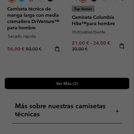
Camiseta técnica de
Top Ventas
manga larga con media
Camiseta Columbia
cremallera DriVenture™
Hike™para hombre
para hombre
Hidroabsorbente
Secado rápido
Minimum sale price:
Maximum sale pric
Regular pr
21,00 €
-
24,00 €
Sale price:
Regular price:
56,00 €
80,00 €
30,00 €
Ver Más (2)
Más sobre nuestras camisetas
+
técnicas