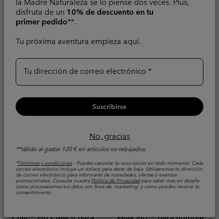
la Madre Naturaleza se lo piense dos veces. Plus,
Hidroabsorbente
disfruta de un
10% de descuento en tu
Minimum sale price:
Maximum sale pric
Regular pr
42,00 €
-
48,00 €
primer pedido
**.
60,00 €
Minimum sale price:
Maximum price:
32,00 €
-
40,00 €
Tu próxima aventura empieza aquí.
Tu dirección de correo electrónico
Suscribirse
No, gracias
**Válido al gastar 120 € en artículos no rebajados.
*
Términos y condiciones
: Puedes cancelar tu suscripción en todo momento. Cada
correo electrónico incluye un enlace para darte de baja. Utilizaremos tu dirección
de correo electrónico para informarte de novedades, ofertas y eventos
promocionales. Consulta nuestra
Política de Privacidad
para saber más en detalle
cómo procesaremos tus datos con fines de 'marketing' y cómo puedes revocar tu
consentimiento.
Camiseta técnica de
Camiseta técnica de
manga larga Alpine
manga larga Diamond
Chill™ Pro Crew II para
Peak Pro™ para hombre