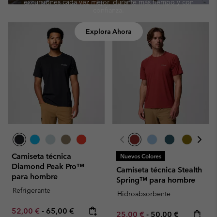
excursiones cada vez mejor, durante más tiempo y con
confianza.
Explora Ahora
Camiseta técnica
Nuevos Colores
Diamond Peak Pro™
Camiseta técnica Stealth
para hombre
Spring™ para hombre
Refrigerante
Hidroabsorbente
Minimum sale price:
Maximum price:
52,00 €
-
65,00 €
Minimum sale price:
Maximum price:
25,00 €
-
50,00 €