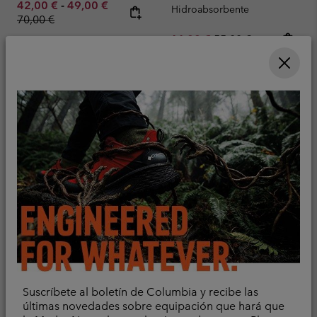
Minimum sale price:
Maximum sale price:
Regular price:
42,00 €
-
49,00 €
Hidroabsorbente
70,00 €
Sale price:
Regular price:
44,00 €
55,00 €
Camiseta de tirantes
Camiseta técnica Chill
Suscríbete al boletín de Columbia y recibe las
técnica Stealth Spring™
Creek™ para hombre
últimas novedades sobre equipación que hará que
para hombre
Refrigerante