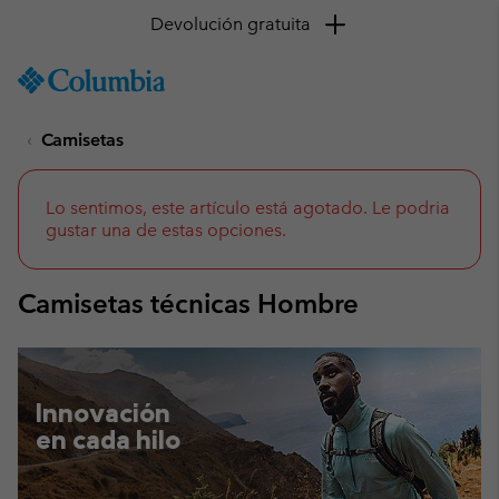
Devolución gratuita
SKIP
Columbia
TO
Sportswear
CONTENT
Camisetas
SKIP
TO
MAIN
NAV
Lo sentimos, este artículo está agotado. Le podria
gustar una de estas opciones.
SKIP
TO
SEARCH
Camisetas técnicas Hombre
Innovación
en cada hilo