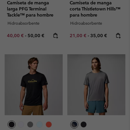
Camiseta de manga
Camiseta de manga
larga PFG Terminal
corta Thistletown Hills™
Tackle™ para hombre
para hombre
Hidroabsorbente
Hidroabsorbente
Minimum sale price:
Maximum price:
Minimum sale price:
Maximum price:
40,00 €
-
50,00 €
21,00 €
-
35,00 €