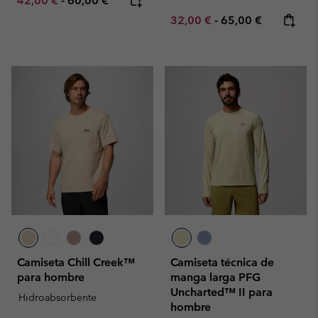
42,00 €
-
60,00 €
Minimum sale price:
Maximum price:
32,00 €
-
65,00 €
Camiseta Chill Creek™
Camiseta técnica de
para hombre
manga larga PFG
Uncharted™ II para
Hidroabsorbente
hombre