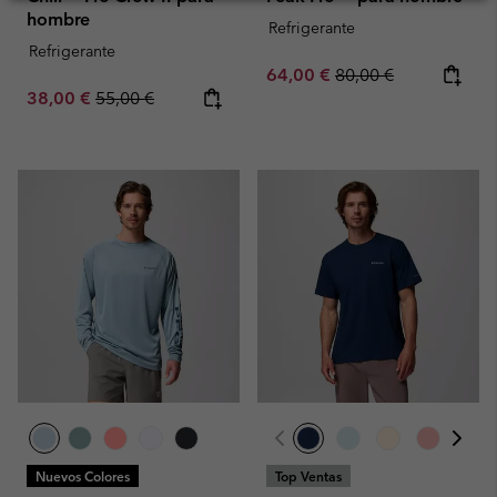
hombre
Refrigerante
Refrigerante
Sale price:
Regular price:
64,00 €
80,00 €
Sale price:
Regular price:
38,00 €
55,00 €
Nuevos Colores
Top Ventas