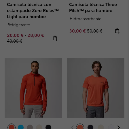
Camiseta técnica con
Camiseta técnica Three
estampado Zero Rules™
Pitch™ para hombre
Light para hombre
Hidroabsorbente
Refrigerante
Sale price:
Regular price:
30,00 €
50,00 €
Minimum sale price:
Maximum sale price:
Regular price:
20,00 €
-
28,00 €
40,00 €