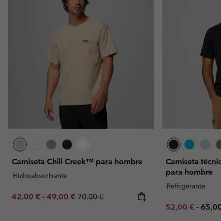
Camiseta Chill Creek™ para hombre
Camiseta técn
para hombre
Hidroabsorbente
Refrigerante
Minimum sale price:
Maximum sale price:
Regular price:
42,00 €
-
49,00 €
70,00 €
Minimum sale p
Maxi
52,00 €
-
65,0