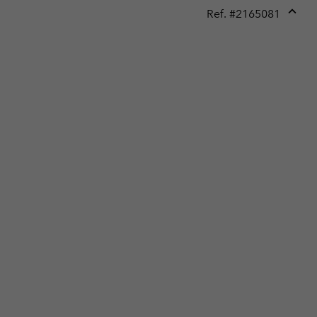
Ref. #
2165081
Expan
or
collap
sectio