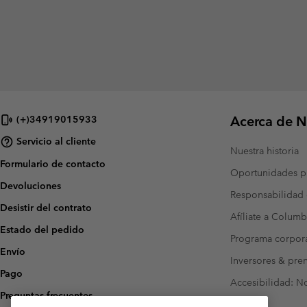
Acerca de N
(+)34919015933
Servicio al cliente
Nuestra historia
Formulario de contacto
Oportunidades pr
Devoluciones
Responsabilidad 
Desistir del contrato
Afíliate a Columb
Estado del pedido
Programa corpora
Envío
Inversores & pre
Pago
Accesibilidad: N
Preguntas frecuentes