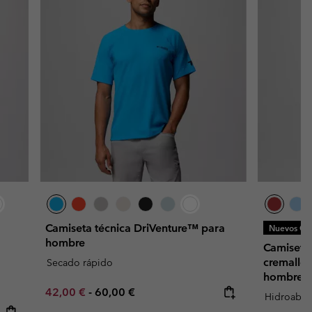
Camiseta técnica DriVenture™ para
Nuevos Col
hombre
Camiseta
cremaller
Secado rápido
hombre
Minimum sale price:
Maximum price:
42,00 €
-
60,00 €
Hidroabso