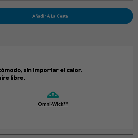
Añadir A La Cesta
modo, sin importar el calor.
re libre.
Omni-Wick™