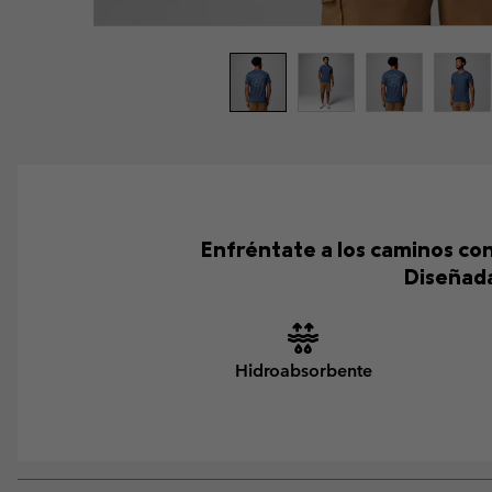
Enfréntate a los caminos co
Diseñada
Hidroabsorbente