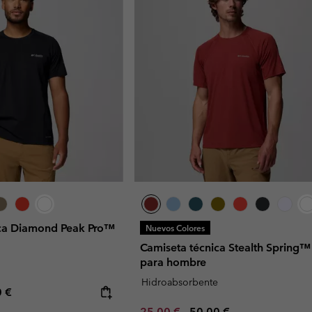
ica Diamond Peak Pro™
Nuevos Colores
Camiseta técnica Stealth Spring™
para hombre
Hidroabsorbente
rice:
mum price:
0 €
Minimum sale price:
Maximum price:
25,00 €
-
50,00 €