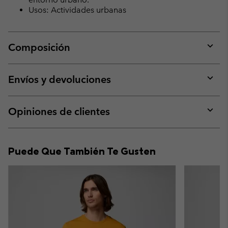
Usos: Actividades urbanas
Composición
Expan
or
collap
Envíos y devoluciones
sectio
Expan
or
collap
Opiniones de clientes
sectio
Expan
or
collap
Puede Que También Te Gusten
sectio