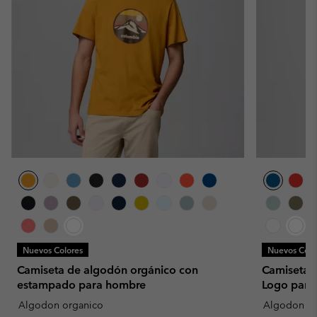
Nuevos Colores
Nuevos Colo
Camiseta de algodón orgánico con
Camiseta 
estampado para hombre
Logo para
Algodon organico
Algodon or