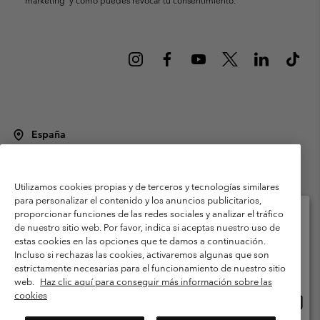
España
©
2026
Columbia Sportswear Spain S.L.U. Avenida del Doctor Arce, 14,
28002 Madrid, España. Todos los derechos reservados.
Utilizamos cookies propias y de terceros y tecnologías similares
Condiciones de uso
Terminos de Venta
Garantía
para personalizar el contenido y los anuncios publicitarios,
Política de Privacidad
proporcionar funciones de las redes sociales y analizar el tráfico
de nuestro sitio web. Por favor, indica si aceptas nuestro uso de
Términos y condiciones del programa de miembros
estas cookies en las opciones que te damos a continuación.
Selecciona tu país e idioma envío
Incluso si rechazas las cookies, activaremos algunas que son
Términos De Uso Del Contenido Generado Por Los Usuarios
Compras en línea disponibles
estrictamente necesarias para el funcionamiento de nuestro sitio
Impressum
Cookies
Public CBCR
web.
Haz clic aquí para conseguir más información sobre las
cookies
Comp
United States
en
Servicio al cliente: Lu. - Vi. de 9:00 a 13:00 y de 14:00 a 18:00