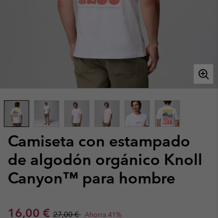
Camiseta con estampado
de algodón orgánico Knoll
Canyon™ para hombre
Sale price:
Regular price:
16,00 €
27,00 €
Ahorra 41%