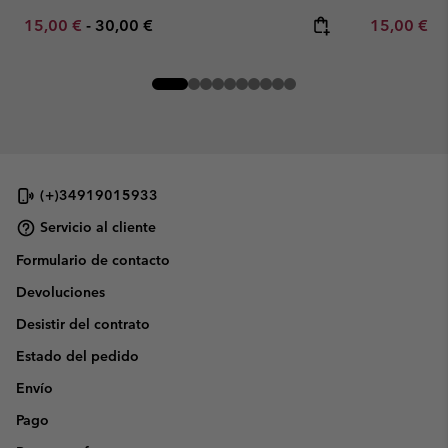
Minimum sale price:
Maximum price:
Minimum sa
15,00 €
-
30,00 €
15,00 €
-
(+)34919015933
Servicio al cliente
Formulario de contacto
Devoluciones
Desistir del contrato
Estado del pedido
Envío
Pago