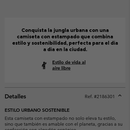
Conquista la jungla urbana con una
camiseta con estampado que combina
estilo y sostenibilidad, perfecta para el día
a día en la ciudad.
Estilo de vida al
aire libre
Detalles
Ref. #
2186301
Expan
or
ESTILO URBANO SOSTENIBLE
collap
Esta camiseta con estampado no solo eleva tu estilo,
sectio
sino que también es amable con el planeta, gracias a su
confección con algodón orgánico.