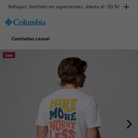
Rebajas: también en superventas. ¡Hasta el -50 %!
SKIP
Columbia
TO
Sportswear
CONTENT
Camisetas casual
SKIP
TO
MAIN
Sale
NAV
SKIP
TO
SEARCH