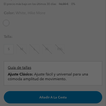
El precio más bajo en los últimos 30 días:
16,00 €
0%
Color:
White, Hike More
Talla:
S
M
L
XL
XXL
Guía de tallas
Ajuste Clásico:
Ajuste fácil y universal para una
cómoda amplitud de movimiento.
Añadir A La Cesta