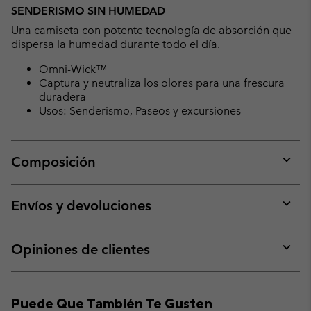
or
SENDERISMO SIN HUMEDAD
collap
Una camiseta con potente tecnología de absorción que
sectio
dispersa la humedad durante todo el día.
Omni-Wick™
Captura y neutraliza los olores para una frescura
duradera
Usos: Senderismo, Paseos y excursiones
Composición
Expan
or
collap
Envíos y devoluciones
sectio
Expan
or
collap
Opiniones de clientes
sectio
Expan
or
collap
Puede Que También Te Gusten
sectio