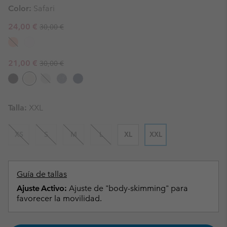
Color:
Safari
Regular price:
Sale price:
24,00 €
30,00 €
Regular price:
Sale price:
21,00 €
30,00 €
Talla:
XXL
XS
S
M
L
XL
XXL
Guía de tallas
Ajuste Activo:
Ajuste de "body-skimming" para
favorecer la movilidad.