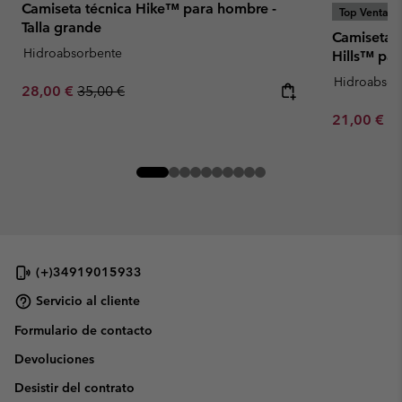
Camiseta técnica Hike™ para hombre -
Top Ventas
Talla grande
Camiseta d
Hidroabsorbente
Hills™ pa
Hidroabsor
Sale price:
Regular price:
28,00 €
35,00 €
Minimum sa
21,00 €
-
(+)34919015933
Servicio al cliente
Formulario de contacto
Devoluciones
Desistir del contrato