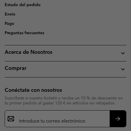
Estado del pedido
Envío
Pago
Preguntas frecuentes
Acerca de Nosotros
Comprar
Conéctate con nosotros
Suscríbete a nuestro boletín y recibe un 10 % de descuento en
tu primer pedido al gastar 120 € en artículos no rebajados.
Suscripción
de
correo
Suscri
electrónico