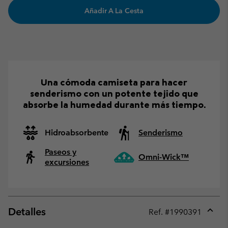
Añadir A La Cesta
Una cómoda camiseta para hacer
senderismo con un potente tejido que
absorbe la humedad durante más tiempo.
Hidroabsorbente
Senderismo
Paseos y
Omni-Wick™
excursiones
Detalles
Ref. #
1990391
Expan