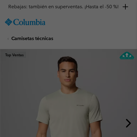
Rebajas: también en superventas. ¡Hasta el -50 %!
SKIP
Columbia
TO
Sportswear
CONTENT
Camisetas técnicas
SKIP
TO
MAIN
Top Ventas
NAV
SKIP
TO
SEARCH