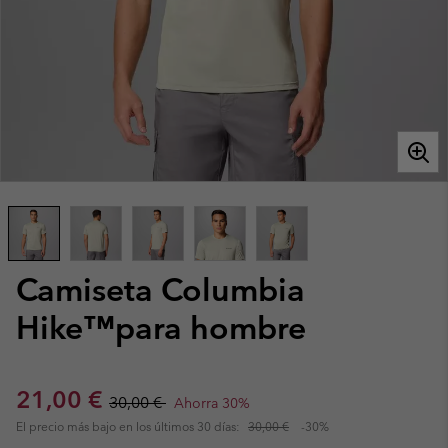
Camiseta Columbia
Hike™para hombre
Sale price:
Regular price:
21,00 €
30,00 €
Ahorra 30%
El precio más bajo en los últimos 30 días:
30,00 €
-30%